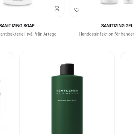
avoriter
Lägg till i favoriter
SANITIZING SOAP
SANITIZING GEL
ntibakteriell tvål från Artego.
Handdesinfektion för händer
från Artego.