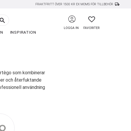
local_shipping
FRAKTFRITT ÖVER 1500 KR EX MOMS FÖR TILLBEHÖR
account_circle
FAVORITER
LOGGA IN
FAVORITER
EN
INSPIRATION
 Artègo som kombinerar
ämer och återfuktande
ofessionell användning
ag.
Rain Dance Velvet
takt med huden. Den
n för snabb återfuktning