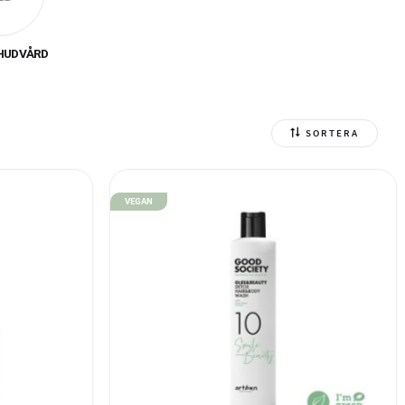
voriter på salonger. Den
r dem både effektiva
HUDVÅRD
m att välja hand- och
nsam och hållbar. Vi
SORTERA
h dina kunder får en
a sätt.
VEGAN