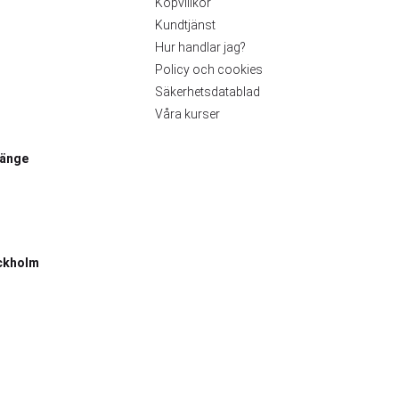
Köpvillkor
Kundtjänst
Hur handlar jag?
Policy och cookies
Säkerhetsdatablad
Våra kurser
länge
ckholm