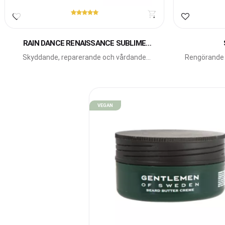
Lägg till i favoriter
Lägg till i f
RAIN DANCE RENAISSANCE SUBLIME
NIGHT
Skyddande, reparerande och vårdande
Rengörande a
nattserum för hår, hårbotten och hud.
VEGAN