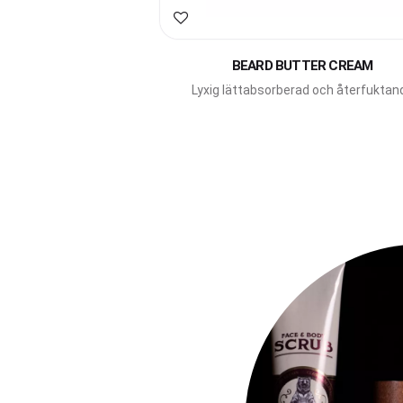
Lägg till i favoriter
BEARD BUTTER CREAM
Lyxig lättabsorberad och återfuktan
skäggkräm berikad med både sheas
och solrosfrövax.