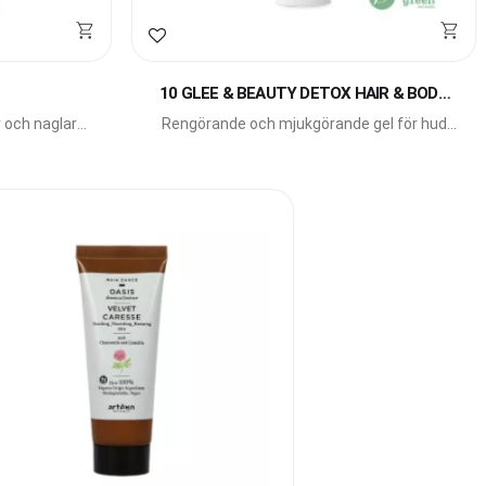
Lägg till i favoriter
10 GLEE & BEAUTY DETOX HAIR & BODY
WASH
 och naglar
Rengörande och mjukgörande gel för hud
och hår.