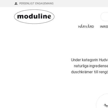
group
PERSONLIGT ENGAGEMANG
HÅRVÅRD
INRE
Under kategorin Hudvå
naturliga ingrediens
duschkrämer till reng
Artègo är känt för s
Hand Butter
är en 
återfuktar och ger händ