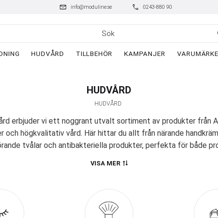
mail
phone
info@moduline.se
0243-880 90
DNING
HUDVÅRD
TILLBEHÖR
KAMPANJER
VARUMÄRK
HUDVÅRD
HUDVÅRD
rd erbjuder vi ett noggrant utvalt sortiment av produkter från
er och högkvalitativ vård. Här hittar du allt från närande handkr
örande tvålar och antibakteriella produkter, perfekta för både pr
och hemmabruk.
VISA MER
Artègo – Låt dina händer få lyxig vård
ina vårdande produkter, och deras handvårdsserie är inget undant
lyxig handkräm som förvandlas till en mjukgörande olja vid kon
erna en mjuk, anti-age-effekt – perfekt att ha med i handväska