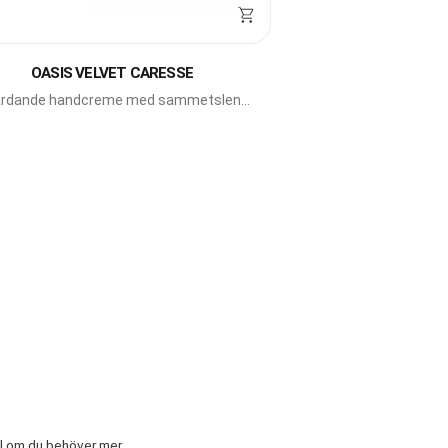
g till i favoriter
OASIS VELVET CARESSE
rdande handcreme med sammetslen
finish från Artègo.
al om du behöver mer