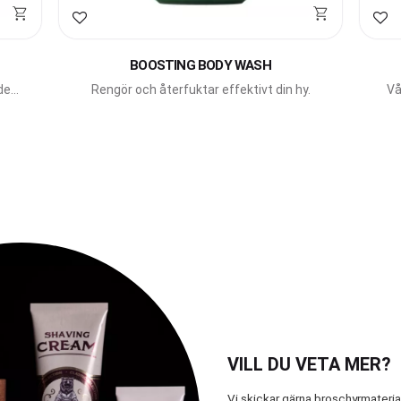
Lägg till i favoriter
Läg
BOOSTING BODY WASH
de
Rengör och återfuktar effektivt din hy.
Vå
mör
VILL DU VETA MER?
Vi skickar gärna broschyrmateri