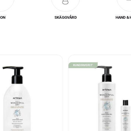
m erbjuder
Artègo Sanitizing Soap
och
Sanitizing Gel
, två kundfa
len och handgelen är berikade med fräsch apelsindoft, vilket gö
och väldoftande.
ON
SKÄGGVÅRD
HAND & 
Varför välja Moduline för hudvårdsprodukter?
odukter som förenar kvalitet, naturlighet och effektivitet. Geno
rån Artègo får du tillgång till högkvalitativ vård som är både sko
rans och konkurrenskraftiga priser för att säkerställa att du oc
lassig upplevelse med produkter som vårdar och skyddar på bäst
KUNDFAVORIT