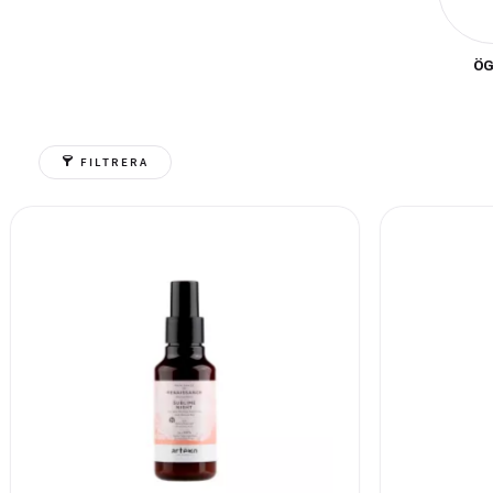
under dagen. Dessuto
antibakteriella två
ÖG
Moduline erbjuder pr
hudvårdsprodukter f
FILTRERA
erbjuder snabb leve
förstk