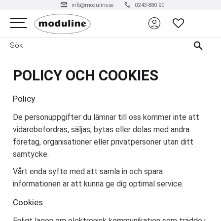
mail
phone
info@moduline.se
0243-880 90
account_circle
Meny
FAVORITER
POLICY OCH COOKIES
Policy
De personuppgifter du lämnar till oss kommer inte att
vidarebefordras, säljas, bytas eller delas med andra
företag, organisationer eller privatpersoner utan ditt
samtycke.
Vårt enda syfte med att samla in och spara
informationen är att kunna ge dig optimal service.
Cookies
Enligt lagen om elektronisk kommunikation som trädde i