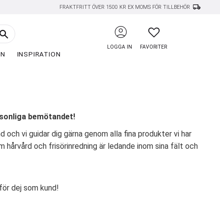
local_shipping
FRAKTFRITT ÖVER 1500 KR EX MOMS FÖR TILLBEHÖR
account_circle
FAVORITER
LOGGA IN
FAVORITER
EN
INSPIRATION
rsonliga bemötandet!
nd och vi guidar dig gärna genom alla fina produkter vi har
m hårvård och frisörinredning är ledande inom sina fält och
 för dej som kund!