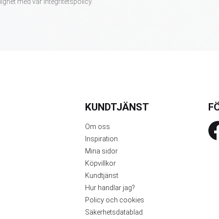
lighet med vår
integritetspolicy
.
KUNDTJÄNST
FÖ
Om oss
Inspiration
Mina sidor
Köpvillkor
Kundtjänst
Hur handlar jag?
Policy och cookies
Säkerhetsdatablad