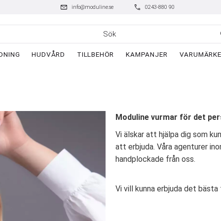
mail
phone
info@moduline.se
0243-880 90
DNING
HUDVÅRD
TILLBEHÖR
KAMPANJER
VARUMÄRK
Moduline vurmar för det pe
Vi älskar att hjälpa dig som ku
att erbjuda. Våra agenturer ino
handplockade från oss.
Vi vill kunna erbjuda det bästa