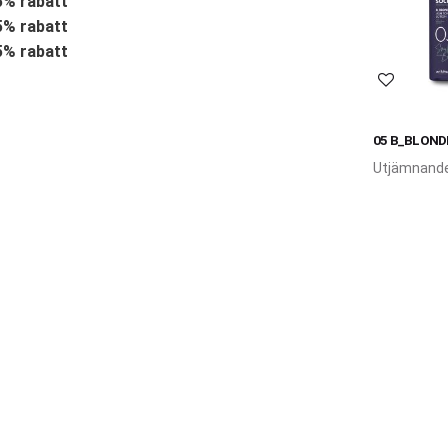
15% rabatt
25% rabatt
35% rabatt
Lägg till 
05 B_BLOND
TONING LO
Utjämnande
skyddande 
mjukgöran
balsamspra
med blåviol
mikropigme