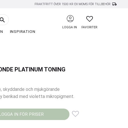
local_shipping
FRAKTFRITT ÖVER 1500 KR EX MOMS FÖR TILLBEHÖR
account_circle
FAVORITER
LOGGA IN
FAVORITER
EN
INSPIRATION
LONDE PLATINUM TONING
, skyddande och mjukgörande
y berikad med violetta mikropigment.
LOGGA IN FÖR PRISER
Lägg till i favoriter