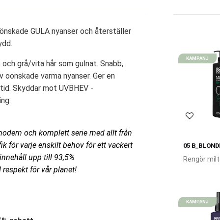
oönskade GULA nyanser och återställer
ydd.
KAMPANJ
 och grå/vita hår som gulnat. Snabb,
av oönskade varma nyanser. Ger en
r tid. Skyddar mot UVBHEV -
ing.
Lägg till 
odern och komplett serie med allt från
fik för varje enskilt behov för ett vackert
05 B_BLOND
RED SHAMP
nnehåll upp till 93,5%
Rengör milt
till att kont
respekt för vår planet!
oönskade v
oranga nyan
KAMPANJ