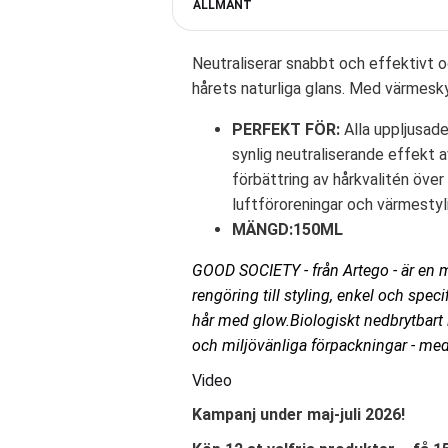
ALLMÄNT
Neutraliserar snabbt och effektivt 
hårets naturliga glans. Med värmesk
PERFEKT FÖR:
Alla uppljusade
synlig neutraliserande effekt 
förbättring av hårkvalitén öve
luftföroreningar och värmestyl
MÄNGD:150ML
GOOD SOCIETY - från Artego - är en m
rengöring till styling, enkel och speci
hår med glow.Biologiskt nedbrytbart i
och miljövänliga förpackningar - med 
Video
Kampanj under maj-juli 2026!