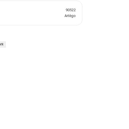
90522
Artègo
YR