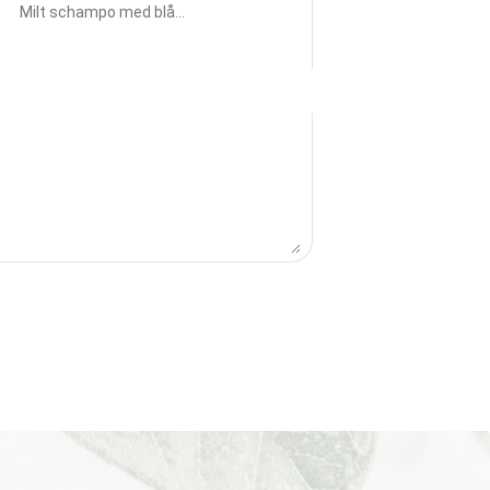
SHAMPOO
Milt schampo med blå
mikropigment.
Neutraliserar gul/
orangea nyanser.