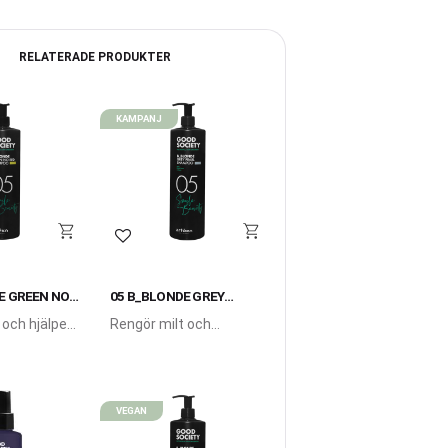
RELATERADE PRODUKTER
KAMPANJ
i favoriter
Lägg till i favoriter
E GREEN NO
05 B_BLONDE GREY
OO
PEARL SHAMPOO
 och hjälper
Rengör milt och
rollera
neutraliserar oönskade
arma röd/
varma gul/ oranga
ser.
nyanser.
VEGAN