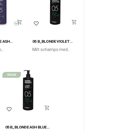
i favoriter
Lägg till i favoriter
E ASH
05 B_BLONDE VIOLET
TION
OPALINE SHAMPOO
,
Milt schampo med
och
violetta mikropigment.
de
y berikad
etta
nt.
VEGAN
Lägg till i favoriter
05 B_BLONDE ASH BLUE