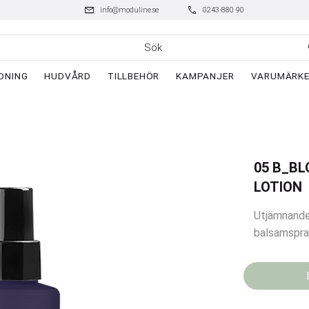
mail
phone
info@moduline.se
0243-880 90
DNING
HUDVÅRD
TILLBEHÖR
KAMPANJER
VARUMÄRK
05 B_B
LOTION
Utjämnande
balsamspra