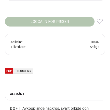
LOGGA IN FÖR PRISER
Lägg
Artikelnr
81002
Tillverkare
Artègo
BROSCHYR
ALLMÄNT
DOFT:
Avkopplande näckros, svart orkidé och