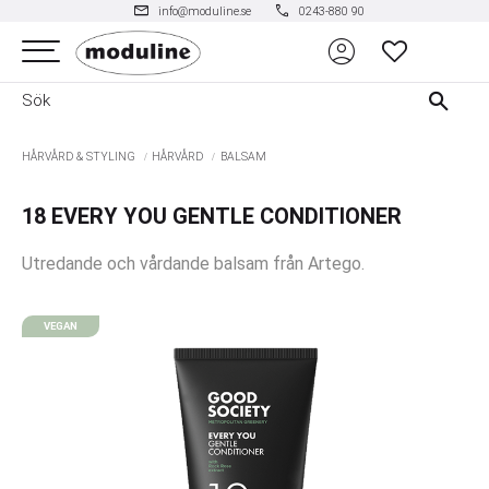
mail
phone
info@moduline.se
0243-880 90
account_circle
Meny
FAVORITER
HÅRVÅRD & STYLING
HÅRVÅRD
BALSAM
18 EVERY YOU GENTLE CONDITIONER
Utredande och vårdande balsam från Artego.
VEGAN