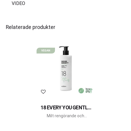
VIDEO
Relaterade produkter
VEGAN
Lägg till i favoriter
18 EVERY YOU GENTLE
SHAMPOO
Milt rengörande och
uppfräschande schampo,
ger energi till hår och
hårbotten med en