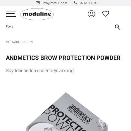
mail
phone
info@moduline.se
0243-880 90
account_circle
Meny
FAVORITER
HUDVÅRD
ÖGON
ANDMETICS BROW PROTECTION POWDER
Skyddar huden under brynvaxning.