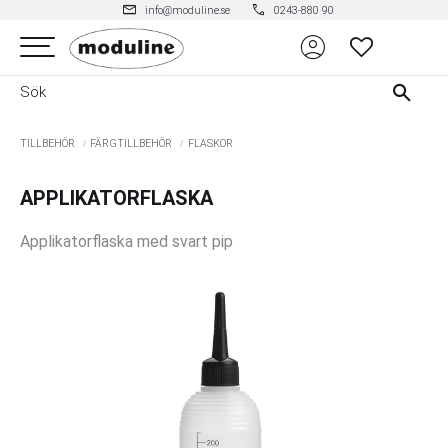
mail
phone
info@moduline.se
0243-880 90
account_circle
Meny
FAVORITER
TILLBEHÖR
FÄRGTILLBEHÖR
FLASKOR
APPLIKATORFLASKA
Applikatorflaska med svart pip