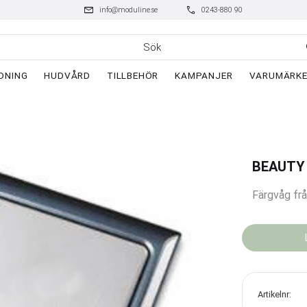
mail
phone
info@moduline.se
0243-880 90
DNING
HUDVÅRD
TILLBEHÖR
KAMPANJER
VARUMÄRK
BEAUTY
Färgvåg frå
Artikelnr