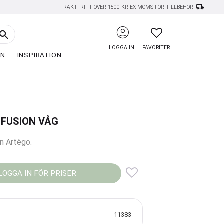
local_shipping
FRAKTFRITT ÖVER 1500 KR EX MOMS FÖR TILLBEHÖR
account_circle
FAVORITER
LOGGA IN
FAVORITER
EN
INSPIRATION
 FUSION VÅG
n Artègo.
LOGGA IN FÖR PRISER
Lägg till i favoriter
11383