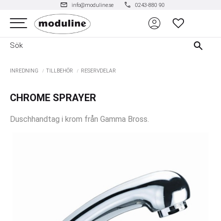
mail
phone
info@moduline.se
0243-880 90
account_circle
Meny
FAVORITER
INREDNING
TILLBEHÖR
RESERVDELAR
CHROME SPRAYER
Duschhandtag i krom från Gamma Bross.