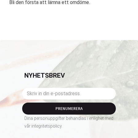
Bli den första att lämna ett omdöme.
NYHETSBREV
PRENUMERERA
Dina personuppgifter behandlas i enlighet med
vår
integritetspolicy
.