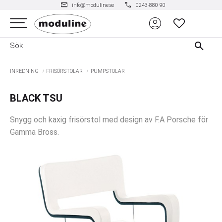
mail
phone
info@moduline.se
0243-880 90
account_circle
Meny
FAVORITER
INREDNING
FRISÖRSTOLAR
PUMPSTOLAR
BLACK TSU
Snygg och kaxig frisörstol med design av F.A Porsche för
Gamma Bross.