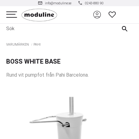
mail
phone
info@moduline.se
0243-880 90
account_circle
Meny
FAVORITER
VARUMÄRKEN
PAHI
BOSS WHITE BASE
Rund vit pumpfot från Pahi Barcelona.