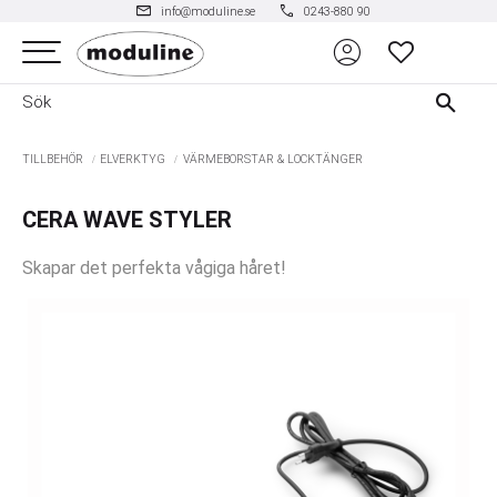
mail
phone
info@moduline.se
0243-880 90
account_circle
Meny
FAVORITER
TILLBEHÖR
ELVERKTYG
VÄRMEBORSTAR & LOCKTÄNGER
CERA WAVE STYLER
Skapar det perfekta vågiga håret!