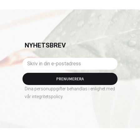
NYHETSBREV
PRENUMERERA
Dina personuppgifter behandlas i enlighet med
vår
integritetspolicy
.