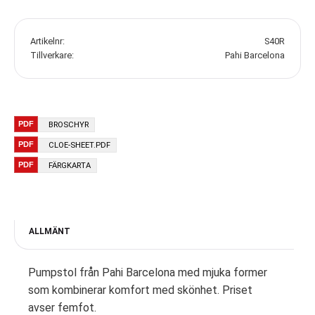
Artikelnr
S40R
Tillverkare
Pahi Barcelona
BROSCHYR
CLOE-SHEET.PDF
FÄRGKARTA
ALLMÄNT
Pumpstol från Pahi Barcelona med mjuka former
som kombinerar komfort med skönhet. Priset
avser femfot.