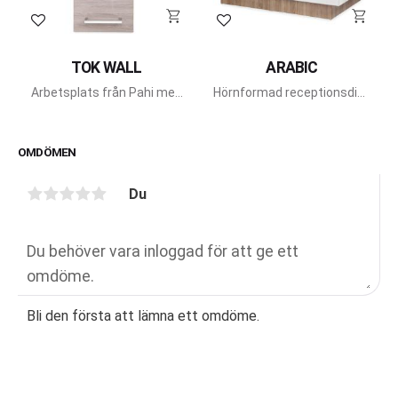
Lägg till i favoriter
Lägg till i favoriter
TOK WALL
ARABIC
Arbetsplats från Pahi med
Hörnformad receptionsdisk
fotstöd och hylla i
från Pahi Barcelona.
aluminium.
OMDÖMEN
Du
Bli den första att lämna ett omdöme.