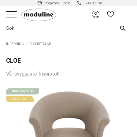
mail
phone
info@moduline.se
0243-880 90
account_circle
Meny
FAVORITER
INREDNING
FRISÖRSTOLAR
CLOE
Vår snyggaste frisörstol!
KUNDFAVORIT
LÅG PUMP