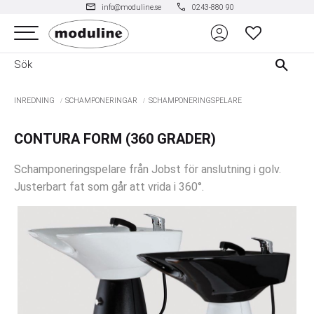
mail
phone
info@moduline.se
0243-880 90
account_circle
Meny
FAVORITER
INREDNING
SCHAMPONERINGAR
SCHAMPONERINGSPELARE
CONTURA FORM (360 GRADER)
Schamponeringspelare från Jobst för anslutning i golv.
Justerbart fat som går att vrida i 360°.