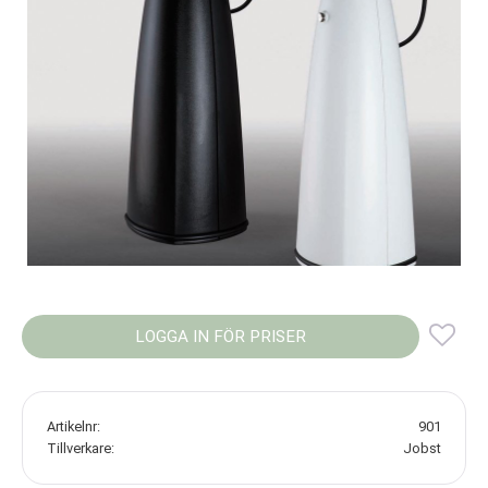
LOGGA IN FÖR PRISER
Lägg
Artikelnr
901
Tillverkare
Jobst