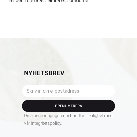
Bli den första att lämna ett omdöme.
NYHETSBREV
PRENUMERERA
Dina personuppgifter behandlas i enlighet med
vår
integritetspolicy
.