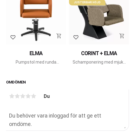
JUSTERBAR HÖJD
Lägg till i favoriter
Lägg till i favoriter
ELMA
CORINT + ELMA
Pumpstol med runda
Schamponering med mjuka
former från Pahi Barcelona.
former från Pahi Barcelona.
OMDÖMEN
Du