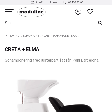
mail
phone
info@moduline.se
0243-880 90
account_circle
Meny
FAVORITER
INREDNING
SCHAMPONERINGAR
SCHAMPONERINGAR
CRETA + ELMA
Schamponering fred justerbart fat rån Pahi Barcelona.