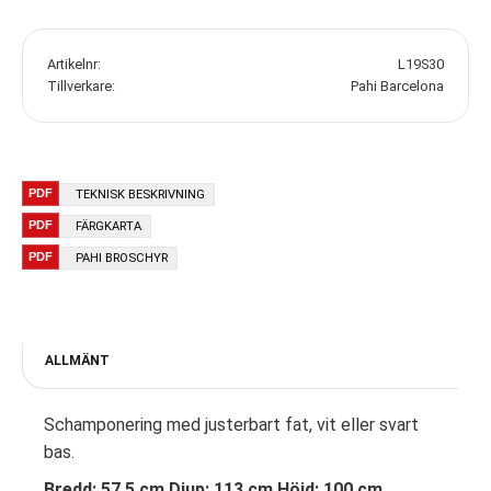
Artikelnr
L19S30
Tillverkare
Pahi Barcelona
TEKNISK BESKRIVNING
FÄRGKARTA
PAHI BROSCHYR
ALLMÄNT
Schamponering med justerbart fat, vit eller svart
bas.
Bredd: 57,5 cm Djup: 113 cm Höjd: 100 cm