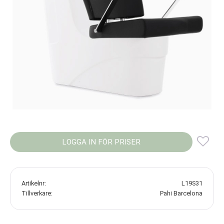
LOGGA IN FÖR PRISER
Lägg
Artikelnr
L19S31
Tillverkare
Pahi Barcelona