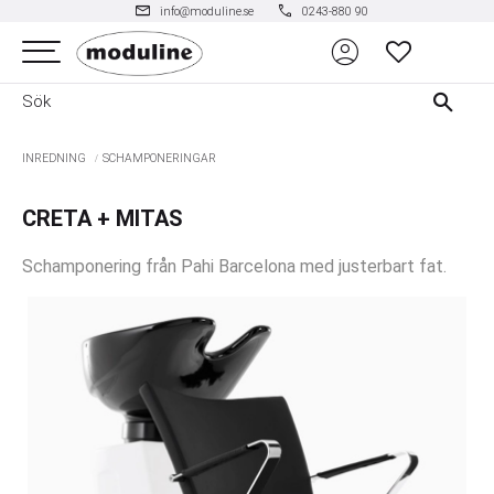
mail
phone
info@moduline.se
0243-880 90
account_circle
Meny
FAVORITER
INREDNING
SCHAMPONERINGAR
CRETA + MITAS
Schamponering från Pahi Barcelona med justerbart fat.