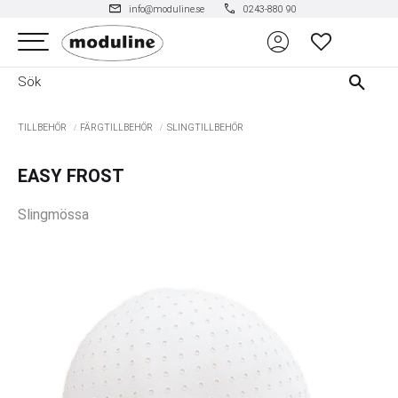
mail
phone
info@moduline.se
0243-880 90
account_circle
Meny
FAVORITER
TILLBEHÖR
FÄRGTILLBEHÖR
SLINGTILLBEHÖR
EASY FROST
Slingmössa