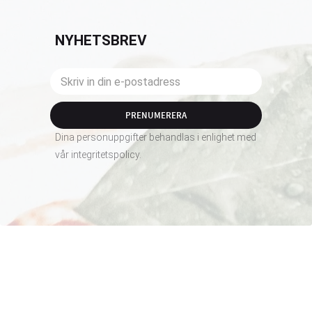
NYHETSBREV
PRENUMERERA
Dina personuppgifter behandlas i enlighet med
vår
integritetspolicy
.