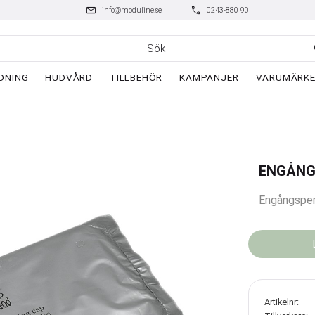
mail
phone
info@moduline.se
0243-880 90
DNING
HUDVÅRD
TILLBEHÖR
KAMPANJER
VARUMÄRK
ENGÅN
Engångsper
Artikelnr