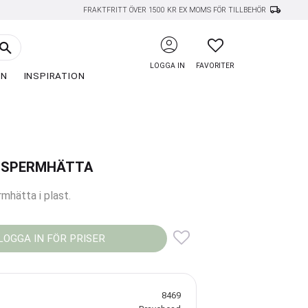
local_shipping
FRAKTFRITT ÖVER 1500 KR EX MOMS FÖR TILLBEHÖR
account_circle
FAVORITER
LOGGA IN
FAVORITER
EN
INSPIRATION
GSPERMHÄTTA
mhätta i plast.
LOGGA IN FÖR PRISER
Lägg till i favoriter
8469