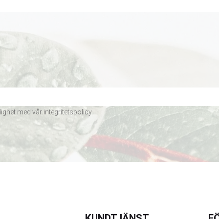
lighet med vår
integritetspolicy
.
KUNDTJÄNST
FÖ