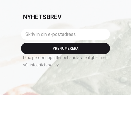
NYHETSBREV
PRENUMERERA
Dina personuppgifter behandlas i enlighet med
vår
integritetspolicy
.