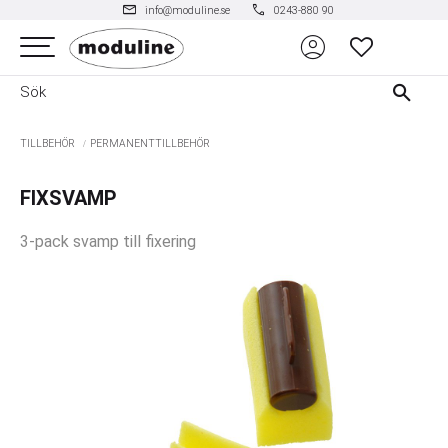
mail
phone
info@moduline.se
0243-880 90
account_circle
Meny
FAVORITER
TILLBEHÖR
PERMANENTTILLBEHÖR
FIXSVAMP
3-pack svamp till fixering