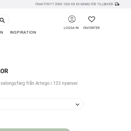
local_shipping
FRAKTFRITT ÖVER 1500 KR EX MOMS FÖR TILLBEHÖR
account_circle
FAVORITER
LOGGA IN
FAVORITER
EN
INSPIRATION
LOR
alongsfärg från Artego i 133 nyanser.