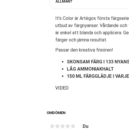
ALLMÄNT
It’s Color är Artègos första färgserie
utbud av färgnyanser. Vårdande oc
är enkel att blanda och applicera. G
färger och jämna resultat.
Passar den kreativa frisören!
SKONSAM FÄRG I 133 NYAN
LÅG AMMONIAKHALT
150 ML FÄRGGLÄDJE I VARJ
VIDEO
OMDÖMEN
Du