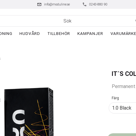
mail
phone
info@moduline.se
0243-880 90
DNING
HUDVÅRD
TILLBEHÖR
KAMPANJER
VARUMÄRK
G
IT´S CO
Permanent s
Färg