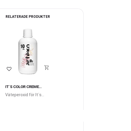
RELATERADE PRODUKTER
Lägg till i favoriter
IT´S COLOR CREME
DEVELOPER
Väteperoxid för It´s
Color färg och blekning
från Artego, finns i 5
olika styrkor.