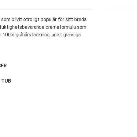
 som blivit otroligt populär för sitt breda
h fuktighetsbevarande cremeformula som
er 100% gråhårstäckning, unikt glansiga
SER
E TUB