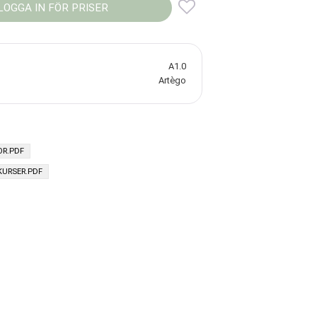
LOGGA IN FÖR PRISER
Lägg till i favoriter
A1.0
Artègo
OR.PDF
KURSER.PDF