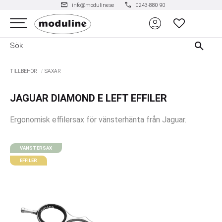
mail
phone
info@moduline.se
0243-880 90
account_circle
Meny
FAVORITER
TILLBEHÖR
SAXAR
JAGUAR DIAMOND E LEFT EFFILER
Ergonomisk effilersax för vänsterhänta från Jaguar.
VÄNSTERSAX
EFFILER