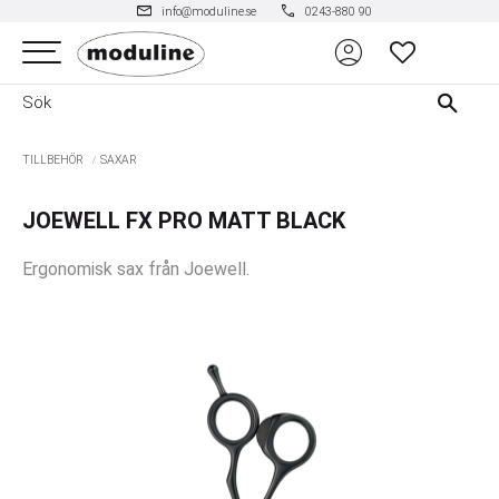
mail
phone
info@moduline.se
0243-880 90
account_circle
Meny
FAVORITER
TILLBEHÖR
SAXAR
JOEWELL FX PRO MATT BLACK
Ergonomisk sax från Joewell.