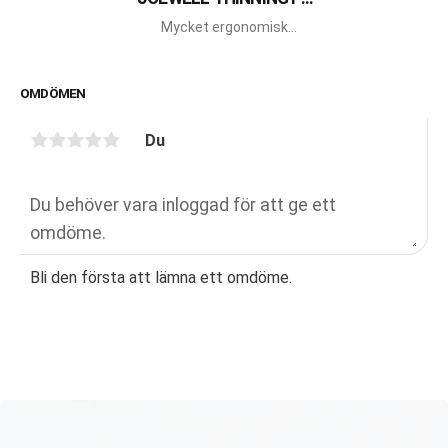
PRO E40
​Mycket ergonomisk
effilersax från Joewell.
OMDÖMEN
Du
Bli den första att lämna ett omdöme.