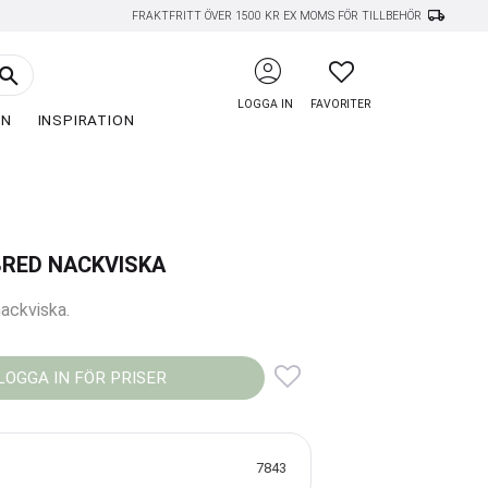
local_shipping
FRAKTFRITT ÖVER 1500 KR EX MOMS FÖR TILLBEHÖR
account_circle
FAVORITER
LOGGA IN
FAVORITER
EN
INSPIRATION
BRED NACKVISKA
ackviska.
LOGGA IN FÖR PRISER
Lägg till i favoriter
7843