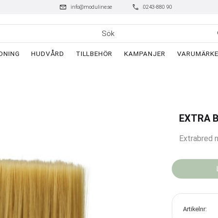
mail
phone
info@moduline.se
0243-880 90
DNING
HUDVÅRD
TILLBEHÖR
KAMPANJER
VARUMÄRK
EXTRA 
Extrabred n
Artikelnr