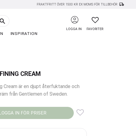
local_shipping
FRAKTFRITT ÖVER 1500 KR EX MOMS FÖR TILLBEHÖR
account_circle
FAVORITER
LOGGA IN
FAVORITER
EN
INSPIRATION
FINING CREAM
ng Cream är en djupt återfuktande och
räm från Gentlemen of Sweden.
LOGGA IN FÖR PRISER
Lägg till i favoriter