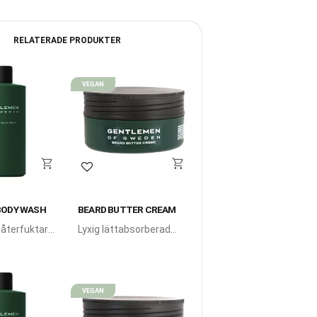
RELATERADE PRODUKTER
VEGAN
i favoriter
Lägg till i favoriter
BODY WASH
BEARD BUTTER CREAM
 återfuktar
Lyxig lättabsorberad
n hy.
och återfuktande
skäggkräm berikad med
både sheasmör och
solrosfrövax.
VEGAN