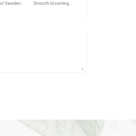
TONIC
 of Sweden
Smooth Grooming
aste är
Tonic skyddar håret vid
 styling med
föning, fungerar perfekt
 fast stadga
som klipplotion och ger
.
en riktigt bra grund för
slutlig styling.