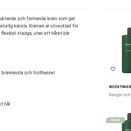
erfuktande och formande kräm som ger
naturlig känsla. Krämen är utvecklad för
 flexibel stadga, utan att håret blir
Lägg till 
, brännässla och trollhassel
BOOSTING 
Rengör och
effektivt di
kt hår
VEGAN