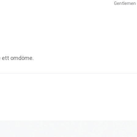
Gentlemen
Firm Hold P
perfekt för
medium till
som effekt