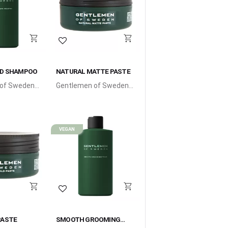
i favoriter
Lägg till i favoriter
RD SHAMPOO
NATURAL MATTE PASTE
 of Sweden
Gentlemen of Sweden
rd Shampoo
Natural Matte Paste är
fuktande och
en lätt, vattenbaserad
champo för
paste för naturlig
h skägg.
textur.
VEGAN
i favoriter
Lägg till i favoriter
PASTE
SMOOTH GROOMING