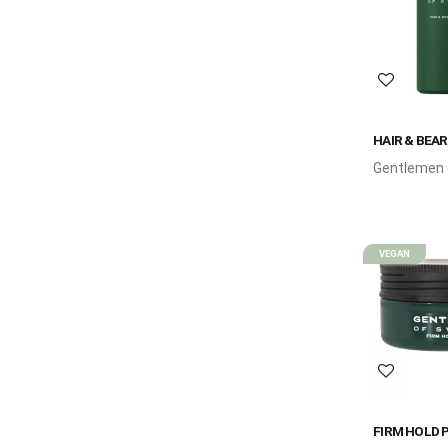
Lägg till 
HAIR & BEA
Gentlemen
Hair & Bea
är ett åter
lugnande s
ditt hår oc
VEGAN
Lägg till 
FIRM HOLD 