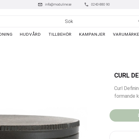
mail
phone
info@moduline.se
0243-880 90
DNING
HUDVÅRD
TILLBEHÖR
KAMPANJER
VARUMÄRK
CURL DE
Curl Defini
formande k