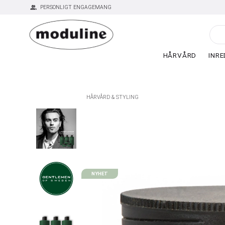
group
PERSONLIGT ENGAGEMANG
HÅRVÅRD
INRE
HÅRVÅRD & STYLING
NYHET