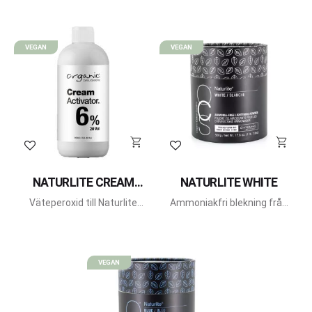
VEGAN
VEGAN
Lägg till i favoriter
Lägg till i favoriter
NATURLITE CREAM
NATURLITE WHITE
ACTIVATOR
Väteperoxid till Naturlite
Ammoniakfri blekning från
Blekning från Organic
Organic Colour Systems.
Colour Systems.
VEGAN