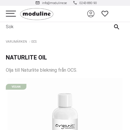
mail
phone
info@moduline.se
0243-880 90
account_circle
Meny
FAVORITER
VARUMÄRKEN
OCS
NATURLITE OIL
Olja till Naturlite blekning från OCS.
VEGAN