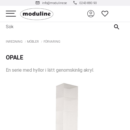
mail
phone
info@moduline.se
0243-880 90
account_circle
Meny
FAVORITER
INREDNING
MÖBLER
FÖRVARING
OPALE
En serie med hyllor i lätt genomskinlig akryl.