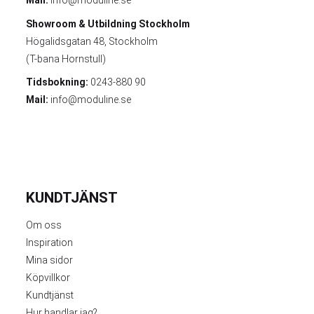
Mail:
info@moduline.se
Showroom & Utbildning
Stockholm
Högalidsgatan 48, Stockholm
(T-bana Hornstull)
Tidsbokning:
0243-880 90
Mail:
info@moduline.se
KUNDTJÄNST
Om oss
Inspiration
Mina sidor
Köpvillkor
Kundtjänst
Hur handlar jag?