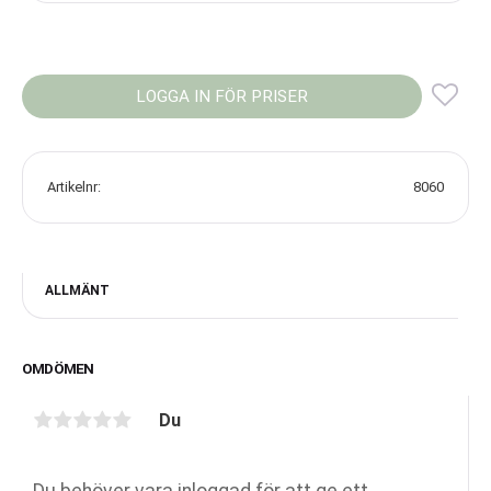
LOGGA IN FÖR PRISER
Lägg
Artikelnr
8060
ALLMÄNT
OMDÖMEN
Du