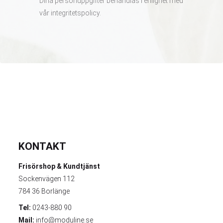
Dina personuppgifter behandlas i enlighet med
vår
integritetspolicy
.
KONTAKT
Frisörshop & Kundtjänst
Sockenvägen 112
784 36 Borlänge
Tel:
0243-880 90
Mail:
info@moduline.se