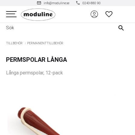
mail
phone
info@moduline.se
0243-880 90
account_circle
Meny
FAVORITER
TILLBEHÖR
PERMANENTTILLBEHÖR
PERMSPOLAR LÅNGA
Långa permspolar, 12-pack