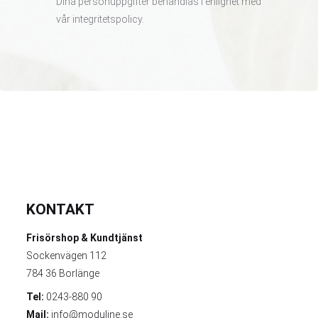
Dina personuppgifter behandlas i enlighet med
vår
integritetspolicy
.
KONTAKT
Frisörshop & Kundtjänst
Sockenvägen 112
784 36 Borlänge
Tel:
0243-880 90
Mail:
info@moduline.se