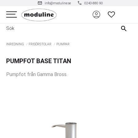
mail
phone
info@moduline.se
0243-880 90
account_circle
Meny
FAVORITER
INREDNING
FRISÖRSTOLAR
PUMPAR
PUMPFOT BASE TITAN
Pumpfot från Gamma Bross.