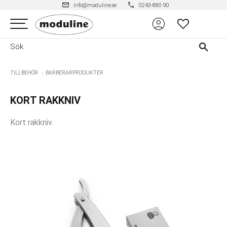
mail
phone
info@moduline.se
0243-880 90
account_circle
Meny
FAVORITER
TILLBEHÖR
BARBERARPRODUKTER
KORT RAKKNIV
Kort rakkniv.