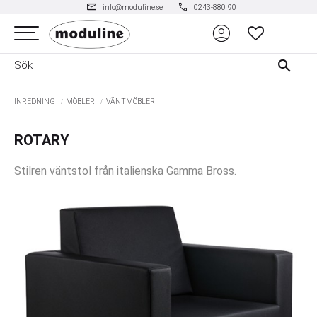
mail
phone
info@moduline.se
0243-880 90
account_circle
Meny
FAVORITER
INREDNING
MÖBLER
VÄNTMÖBLER
ROTARY
Stilren väntstol från italienska Gamma Bross.