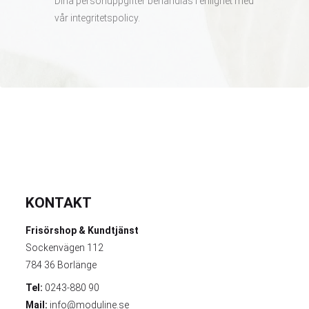
Dina personuppgifter behandlas i enlighet med
vår
integritetspolicy
.
KONTAKT
Frisörshop & Kundtjänst
Sockenvägen 112
784 36 Borlänge
Tel:
0243-880 90
Mail:
info@moduline.se