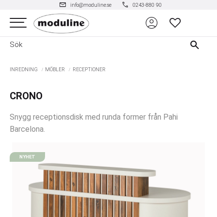
mail
phone
info@moduline.se
0243-880 90
account_circle
Meny
FAVORITER
INREDNING
MÖBLER
RECEPTIONER
CRONO
Snygg receptionsdisk med runda former från Pahi
Barcelona.
NYHET