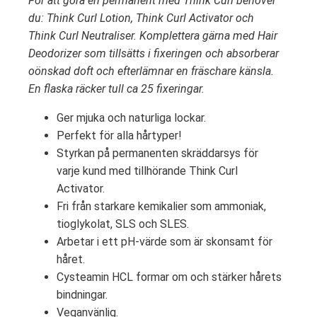
För att göra en permanent med Think Curl behöver
du: Think Curl Lotion, Think Curl Activator och
Think Curl Neutraliser. Komplettera gärna med Hair
Deodorizer som tillsätts i fixeringen och absorberar
oönskad doft och efterlämnar en fräschare känsla.
En flaska räcker tull ca 25 fixeringar.
Ger mjuka och naturliga lockar.
Perfekt för alla hårtyper!
Styrkan på permanenten skräddarsys för
varje kund med tillhörande Think Curl
Activator.
Fri från starkare kemikalier som ammoniak,
tioglykolat, SLS och SLES.
Arbetar i ett pH-värde som är skonsamt för
håret.
Cysteamin HCL formar om och stärker hårets
bindningar.
Veganvänlig.