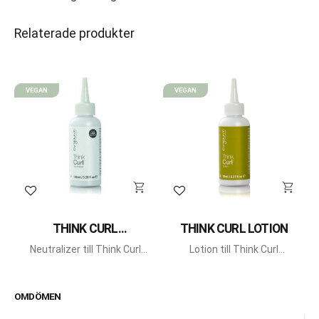
Relaterade produkter
VEGAN
VEGAN
Lägg till i favoriter
Lägg till i favoriter
THINK CURL
THINK CURL LOTION
NEUTRALIZER
Neutralizer till Think Curl
Lotion till Think Curl
permanent från OCS.
permanent från OCS.
OMDÖMEN