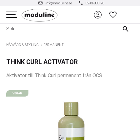
mail
phone
info@moduline.se
0243-880 90
account_circle
Meny
FAVORITER
HÅRVÅRD & STYLING
PERMANENT
THINK CURL ACTIVATOR
Aktivator till Think Curl permanent från OCS.
VEGAN