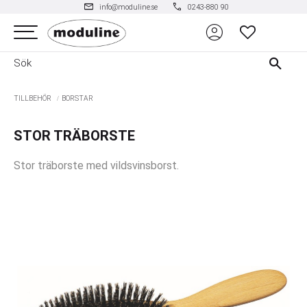
mail
phone
info@moduline.se
0243-880 90
account_circle
Meny
FAVORITER
TILLBEHÖR
BORSTAR
STOR TRÄBORSTE
Stor träborste med vildsvinsborst.