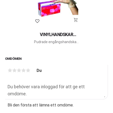
Lägg till i favoriter
VINYLHANDSKAR
PUDRADE
Pudrade engångshandskar i
vinyl från Semperguard.
OMDÖMEN
Du
Bli den första att lämna ett omdöme.