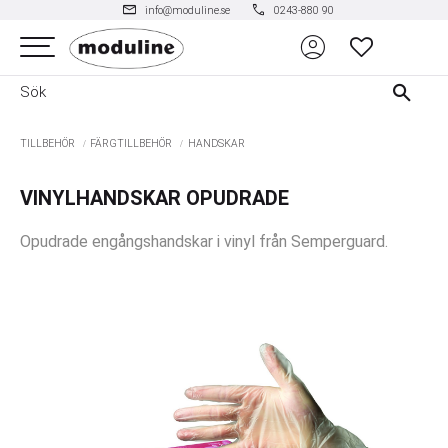
mail
phone
info@moduline.se
0243-880 90
account_circle
Meny
FAVORITER
TILLBEHÖR
FÄRGTILLBEHÖR
HANDSKAR
VINYLHANDSKAR OPUDRADE
Opudrade engångshandskar i vinyl från Semperguard.