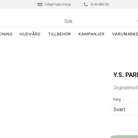
mail
phone
info@moduline.se
0243-880 90
DNING
HUDVÅRD
TILLBEHÖR
KAMPANJER
VARUMÄRK
Y.S. PAR
Orginalmode
Färg