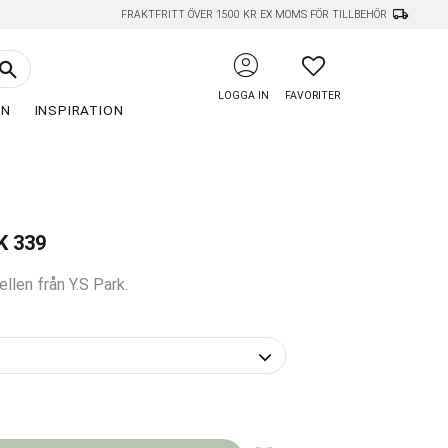
local_shipping
FRAKTFRITT ÖVER 1500 KR EX MOMS FÖR TILLBEHÖR
account_circle
FAVORITER
LOGGA IN
FAVORITER
EN
INSPIRATION
K 339
llen från Y.S Park.