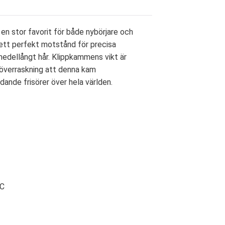
 en stor favorit för både nybörjare och
 ett perfekt motstånd för precisa
l medellångt hår. Klippkammens vikt är
 överraskning att denna kam
nde frisörer över hela världen.
°C