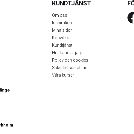
KUNDTJÄNST
FÖ
Om oss
Inspiration
Mina sidor
Köpvillkor
Kundtjänst
Hur handlar jag?
Policy och cookies
Säkerhetsdatablad
Våra kurser
länge
ckholm