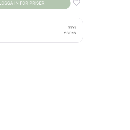
LOGGA IN FÖR PRISER
Lägg till i favoriter
3393
Y.S Park