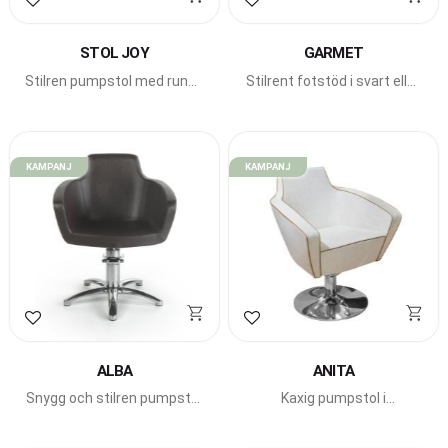
Lägg till i favoriter
Lägg till i favoriter
STOL JOY
GARMET
Stilren pumpstol med runda
Stilrent fotstöd i svart eller
former från Beauty Star.
guld.
KAMPANJ
KAMPANJ
Lägg till i favoriter
Lägg till i favoriter
ALBA
ANITA
Snygg och stilren pumpstol
Kaxig pumpstol i
från Beauty Star.
snygg design från Beauty
Star.