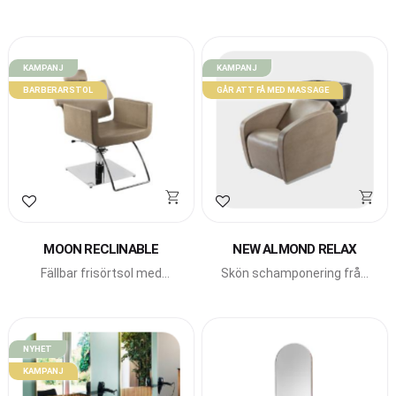
med elektriskt fotstöd och
Star med rundade hörn och
vickbart fat.
toppskiva i glas
KAMPANJ
KAMPANJ
BARBERARSTOL
GÅR ATT FÅ MED MASSAGE
Lägg till i favoriter
Lägg till i favoriter
MOON RECLINABLE
NEW ALMOND RELAX
Fällbar frisörtsol med
Skön schamponering från
låsbar pump från Beauty
Beauty Star.
Star.
NYHET
KAMPANJ