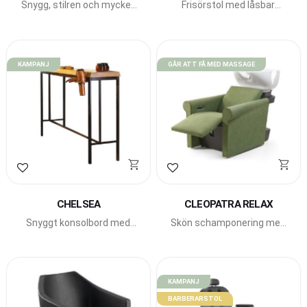
Snygg, stilren och mycket
Frisörstol med låsbar
prisvärd receptionsdisk
pump från Beauty Star.
från Beauty Star.
Komplettera med
schamponeringen Satin
Shell.
KAMPANJ
GÅR ATT FÅ MED MASSAGE
Lägg till i favoriter
Lägg till i favoriter
CHELSEA
CLEOPATRA RELAX
Snyggt konsolbord med
Skön schamponering med
praktisk integrerad
vickbart fat från Beauty
fönhållare.
Star.
KAMPANJ
BARBERARSTOL