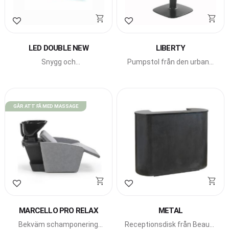
Lägg till i favoriter
Lägg till i favoriter
LED DOUBLE NEW
LIBERTY
Snygg och
Pumpstol från den urbana
modern arbetsplats med
serien New York New
LED-belysning från
York från italienska Beauty
italienska Beauty Star.
Star.
GÅR ATT FÅ MED MASSAGE
Lägg till i favoriter
Lägg till i favoriter
MARCELLO PRO RELAX
METAL
Bekväm schamponering
Receptionsdisk från Beauty