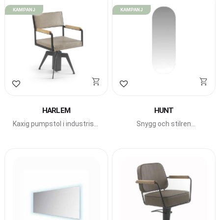
KAMPANJ
KAMPANJ
Lägg till i favoriter
Lägg till i favoriter
HARLEM
HUNT
Kaxig pumpstol i industristil
Snygg och stilren
med armstöd i ek.
guldspegel från Beauty
Star.