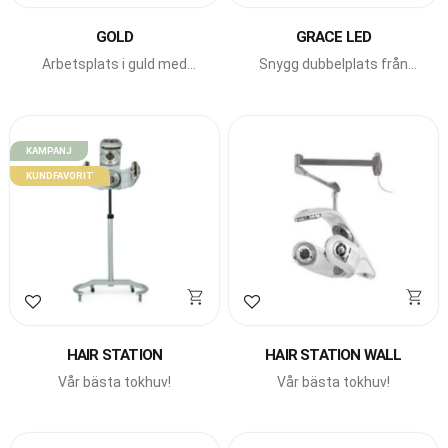
GOLD
GRACE LED
Arbetsplats i guld med
Snygg dubbelplats från
runda former
Beauty Star med LED-
belysning.
KAMPANJ
KUNDFAVORIT
Lägg till i favoriter
Lägg till i favoriter
HAIR STATION
HAIR STATION WALL
Vår bästa tokhuv!
Vår bästa tokhuv!