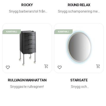
ROCKY
ROUND RELAX
Snygg barberarstol från
Snygg schamponering med
Beauty Star. Med nackstöd
runda former från Beauty
och fällbar rygg.
Star.
KAMPANJ
KAMPANJ
Lägg till i favoriter
Lägg till i favoriter
RULLVAGN MANHATTAN
STARGATE
Snyggaste rullvagnen!
Snygg och
modern arbetsplats med
LED-belysning från
italienska Beauty Star.