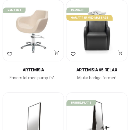
KAMPANJ
KAMPANJ
GÅR ATT FÅ MED MASSAGE
Lägg till i favoriter
Lägg till i favoriter
ARTEMISIA
ARTEMISIA 65 RELAX
Frisörstol med pump från
Mjuka härliga former!
Beauty Star med härligt
runda former.
DUBBELPLATS