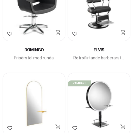
Lägg till i favoriter
Lägg till i favoriter
DOMINGO
ELVIS
Frisörstol med runda
Retroflirtande barberarstol
former med låsbar pump
från Beauty Star med
från Beauty Star.
fällbar rygg.
KAMPANJ
Lägg till i favoriter
Lägg till i favoriter