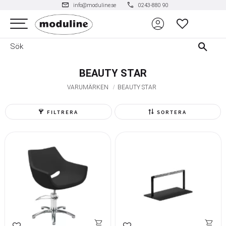
mail
phone
info@moduline.se
0243-880 90
account_circle
Meny
FAVORITER
BEAUTY STAR
VARUMÄRKEN
BEAUTY STAR
FILTRERA
SORTERA