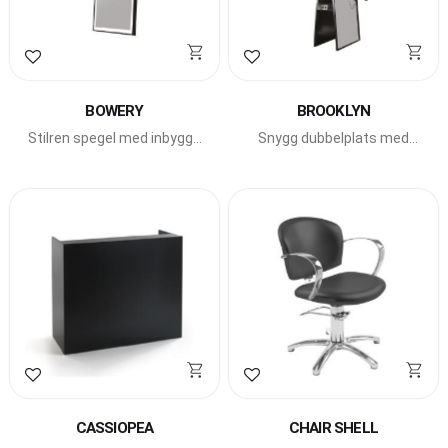
Lägg till i favoriter
Lägg till i favoriter
BOWERY
BROOKLYN
Stilren spegel med inbyggd
Snygg dubbelplats med
LED-belysning.
höga speglar och
integrerade fönhållare.
Lägg till i favoriter
Lägg till i favoriter
CASSIOPEA
CHAIR SHELL