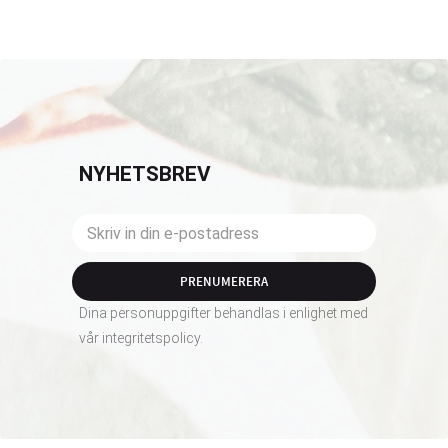
NYHETSBREV
PRENUMERERA
Dina personuppgifter behandlas i enlighet med
vår
integritetspolicy
.