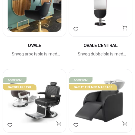
Lägg till i favoriter
Lägg till i favoriter
OVALE
OVALE CENTRAL
Snygg arbetsplats med
Snygg dubbelplats med
runda former från Beauty
runda former från Beauty
Star.
Star.
KAMPANJ
KAMPANJ
BARBERARSTOL
GÅR ATT FÅ MED MASSAGE
Lägg till i favoriter
Lägg till i favoriter