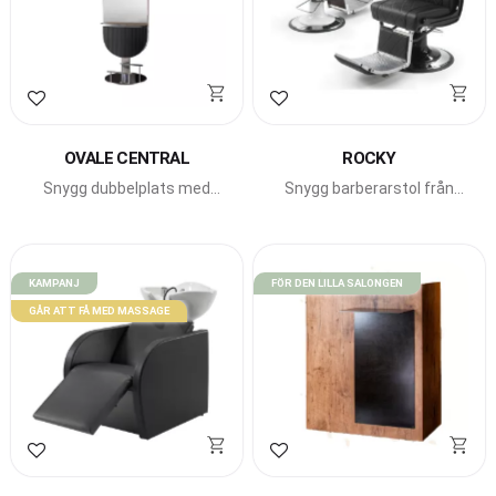
Lägg till i favoriter
Lägg till i favoriter
OVALE CENTRAL
ROCKY
Snygg dubbelplats med
Snygg barberarstol från
runda former från Beauty
Beauty Star. Med nackstöd
Star.
och fällbar rygg.
KAMPANJ
FÖR DEN LILLA SALONGEN
GÅR ATT FÅ MED MASSAGE
Lägg till i favoriter
Lägg till i favoriter