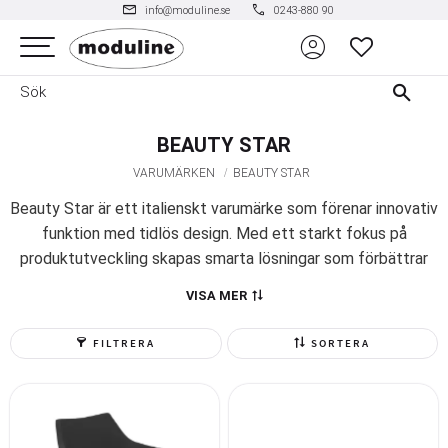
mail
phone
info@moduline.se
0243-880 90
account_circle
Meny
FAVORITER
BEAUTY STAR
VARUMÄRKEN
BEAUTY STAR
Beauty Star är ett italienskt varumärke som förenar innovativ
funktion med tidlös design. Med ett starkt fokus på
produktutveckling skapas smarta lösningar som förbättrar
prestanda och minskar miljöpåverkan. Varje möbel är
VISA MER
designad i sann Made in Italy-anda, där stil och funktion går
hand i hand.
FILTRERA
SORTERA
Perfekt för salonger som vill erbjuda en modern, hållbar och
inspirerande arbetsmiljö.