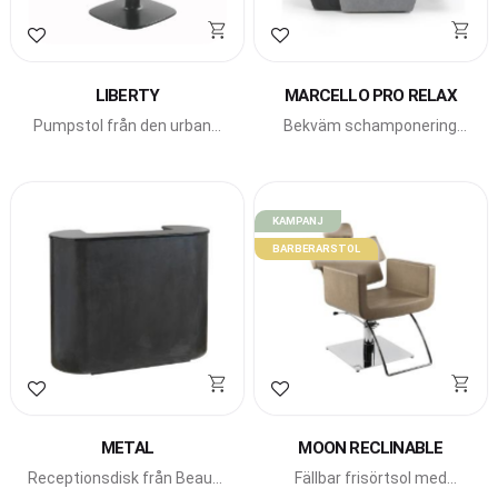
Lägg till i favoriter
Lägg till i favoriter
LIBERTY
MARCELLO PRO RELAX
Pumpstol från den urbana
Bekväm schamponering
serien New York New
med elektriskt fotstöd och
York från italienska Beauty
vickbart fat.
Star.
KAMPANJ
BARBERARSTOL
Lägg till i favoriter
Lägg till i favoriter
METAL
MOON RECLINABLE
Receptionsdisk från Beauty
Fällbar frisörtsol med
Star med rundade hörn och
låsbar pump från Beauty