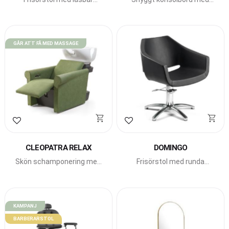
pump från Beauty Star.
praktisk integrerad
Komplettera med
fönhållare.
schamponeringen Satin
Shell.
GÅR ATT FÅ MED MASSAGE
Lägg till i favoriter
Lägg till i favoriter
CLEOPATRA RELAX
DOMINGO
Skön schamponering med
Frisörstol med runda
vickbart fat från Beauty
former med låsbar pump
Star.
från Beauty Star.
KAMPANJ
BARBERARSTOL