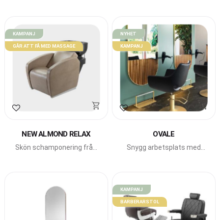
toppskiva i glas
Star.
KAMPANJ
NYHET
GÅR ATT FÅ MED MASSAGE
KAMPANJ
Lägg till i favoriter
Lägg till i favoriter
NEW ALMOND RELAX
OVALE
Skön schamponering från
Snygg arbetsplats med
Beauty Star.
runda former från Beauty
Star.
KAMPANJ
BARBERARSTOL