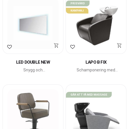
PRISVÄRD
KAMPANJ
Lägg till i favoriter
Lägg till i favoriter
LED DOUBLE NEW
LAPO B FIX
Snygg och
Schamponering med
modern arbetsplats med
vickbart fat från Beauty
LED-belysning från
Star.
italienska Beauty Star.
GÅR ATT FÅ MED MASSAGE