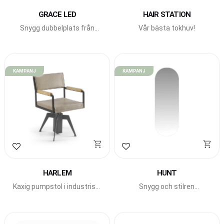
GRACE LED
HAIR STATION
Snygg dubbelplats från
Vår bästa tokhuv!
Beauty Star med LED-
belysning.
KAMPANJ
KAMPANJ
Lägg till i favoriter
Lägg till i favoriter
HARLEM
HUNT
Kaxig pumpstol i industristil
Snygg och stilren
med armstöd i ek.
guldspegel från Beauty
Star.