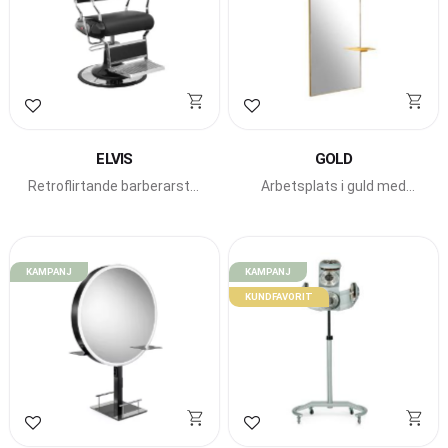
Lägg till i favoriter
Lägg till i favoriter
ELVIS
GOLD
Retroflirtande barberarstol
Arbetsplats i guld med
från Beauty Star med
runda former
fällbar rygg.
KAMPANJ
KAMPANJ
KUNDFAVORIT
Lägg till i favoriter
Lägg till i favoriter