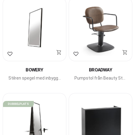
Lägg till i favoriter
Lägg till i favoriter
BOWERY
BROADWAY
Stilren spegel med inbyggd
Pumpstol från Beauty Star
LED-belysning.
från serien New York New
York.
DUBBELPLATS