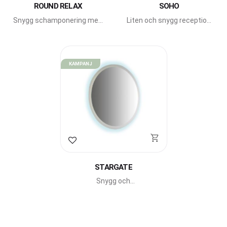
ROUND RELAX
SOHO
Snygg schamponering med
Liten och snygg reception
runda former från Beauty
från Beauty Star.
Star.
KAMPANJ
Lägg till i favoriter
STARGATE
Snygg och
modern arbetsplats med
LED-belysning från
italienska Beauty Star.