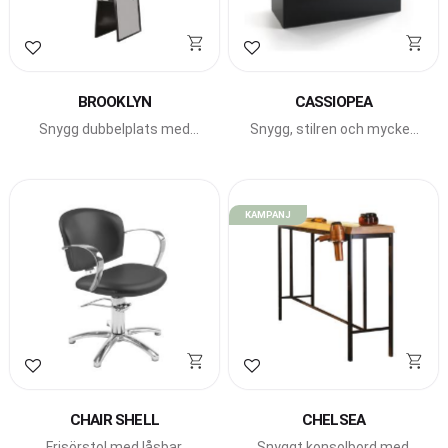
Lägg till i favoriter
Lägg till i favoriter
BROOKLYN
CASSIOPEA
Snygg dubbelplats med
Snygg, stilren och mycket
höga speglar och
prisvärd receptionsdisk
integrerade fönhållare.
från Beauty Star.
KAMPANJ
Lägg till i favoriter
Lägg till i favoriter
CHAIR SHELL
CHELSEA
Frisörstol med låsbar
Snyggt konsolbord med