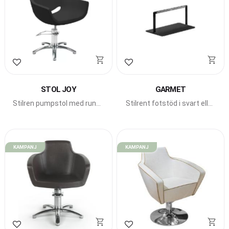
Lägg till i favoriter
Lägg till i favoriter
STOL JOY
GARMET
Stilren pumpstol med runda
Stilrent fotstöd i svart eller
former från Beauty Star.
guld.
KAMPANJ
KAMPANJ