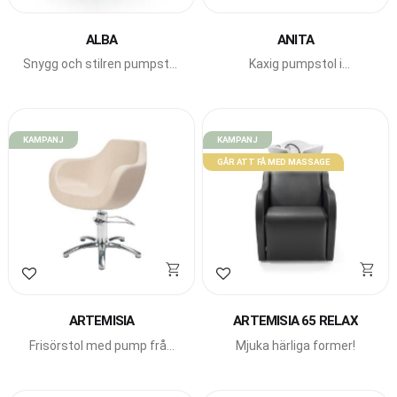
Lägg till i favoriter
Lägg till i favoriter
ALBA
ANITA
Snygg och stilren pumpstol
Kaxig pumpstol i
från Beauty Star.
snygg design från Beauty
Star.
KAMPANJ
KAMPANJ
GÅR ATT FÅ MED MASSAGE
Lägg till i favoriter
Lägg till i favoriter
ARTEMISIA
ARTEMISIA 65 RELAX
Frisörstol med pump från
Mjuka härliga former!
Beauty Star med härligt
runda former.