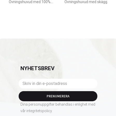
SKÄGG
Övningshuvud med 100%
Övningshuvud med skägg.
äkta hår.
NYHETSBREV
PRENUMERERA
Dina personuppgifter behandlas i enlighet med
vår
integritetspolicy
.