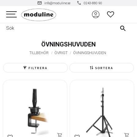
mail
phone
info@moduline.se
0243-880 90
account_circle
Meny
FAVORITER
ÖVNINGSHUVUDEN
TILLBEHÖR
ÖVRIGT
ÖVNINGSHUVUDEN
FILTRERA
SORTERA