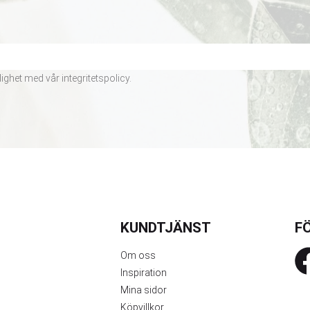
lighet med vår
integritetspolicy
.
KUNDTJÄNST
FÖ
Om oss
Inspiration
Mina sidor
Köpvillkor