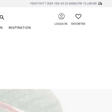
local_shipping
FRAKTFRITT ÖVER 1500 KR EX MOMS FÖR TILLBEHÖR
account_circle
FAVORITER
LOGGA IN
FAVORITER
EN
INSPIRATION