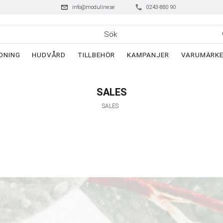
mail
phone
info@moduline.se
0243-880 90
DNING
HUDVÅRD
TILLBEHÖR
KAMPANJER
VARUMÄRK
SALES
SALES