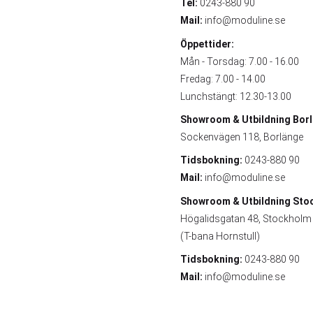
Tel:
0243-880 90
Mail:
info@moduline.se
Öppettider:
Mån - Torsdag: 7.00 - 16.00
Fredag: 7.00 - 14.00
Lunchstängt: 12.30-13.00
Showroom & Utbildning
Bor
Sockenvägen 118, Borlänge
Tidsbokning:
0243-880 90
Mail:
info@moduline.se
Showroom & Utbildning
Sto
Högalidsgatan 48, Stockholm
(T-bana Hornstull)
Tidsbokning:
0243-880 90
Mail:
info@moduline.se