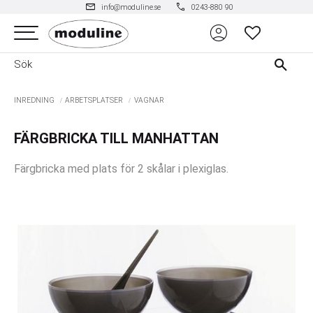
mail
phone
info@moduline.se
0243-880 90
account_circle
Meny
FAVORITER
INREDNING
ARBETSPLATSER
VAGNAR
FÄRGBRICKA TILL MANHATTAN
Färgbricka med plats för 2 skålar i plexiglas.