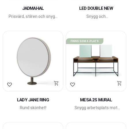
JADMAHAL
LED DOUBLE NEW
Prisvärd, stilren och snygg
Snygg och
arbetsplats från italienska
modern arbetsplats med
Gamma Bross.
LED-belysning från
italienska Beauty Star.
FINNS SOM 4-PLATS
Lägg till i favoriter
Lägg till i favoriter
LADY JANE RING
MESA 2S MURAL
Rund skönhet!
Snygg arbetsplats mot
vägg från Pahi Barcelona.