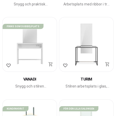
Snygg och praktisk
Arbetsplats med ribbor i trä
dubbelplats med
från Pahi Barcelona.
rektangulär spegel.
FINNS SOM DUBBELPLATS
Lägg till i favoriter
Lägg till i favoriter
VANADI
TURIM
Snygg och stilren
Stilren arbetsplats i glas,
arbetsplats från Pahi
stål och laminat från Pahi
Barcelona. Med eller utan
Barcelona.
LED-belysning.
KUNDFAVORIT
FÖR DEN LILLA SALONGEN