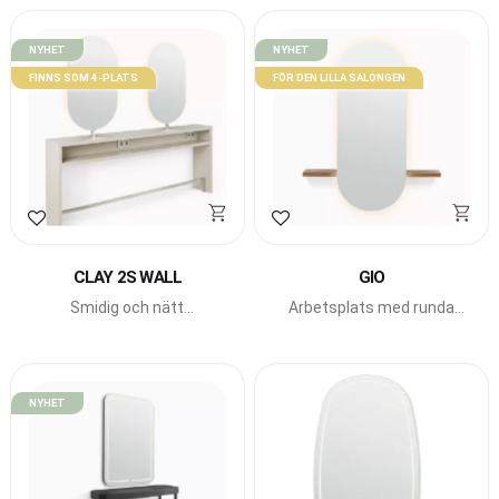
NYHET
NYHET
FINNS SOM 4-PLATS
FÖR DEN LILLA SALONGEN
Lägg till i favoriter
Lägg till i favoriter
CLAY 2S WALL
GIO
Smidig och nätt
Arbetsplats med runda
dubbelplats från Pahi
former från Pahi Barcelona.
Barcelona.
NYHET