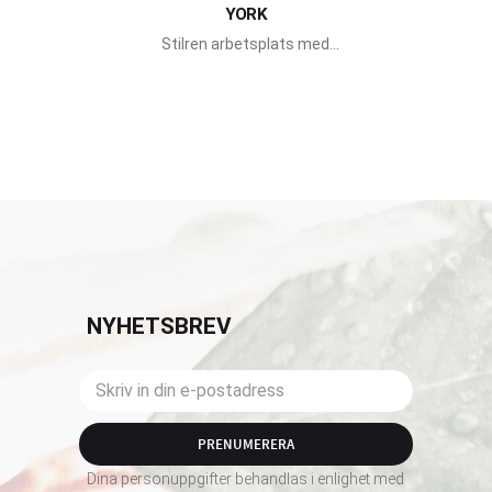
YORK
Stilren arbetsplats med
inbygd LED-belysning från
Pahi Barcelona.
NYHETSBREV
PRENUMERERA
Dina personuppgifter behandlas i enlighet med