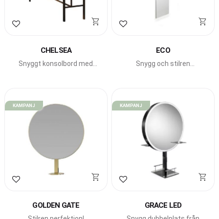
Lägg till i favoriter
Lägg till i favoriter
CHELSEA
ECO
Snyggt konsolbord med
Snygg och stilren
praktisk integrerad
arbetsplats från Gamma
fönhållare.
Bross.
KAMPANJ
KAMPANJ
Lägg till i favoriter
Lägg till i favoriter
GOLDEN GATE
GRACE LED
Stilren perfektion!
Snygg dubbelplats från