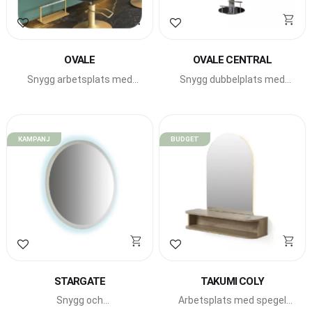
Lägg till i favoriter
Lägg till i favoriter
OVALE
OVALE CENTRAL
Snygg arbetsplats med
Snygg dubbelplats med
runda former från Beauty
runda former från Beauty
Star.
Star.
KAMPANJ
BUDGET
Lägg till i favoriter
Lägg till i favoriter
STARGATE
TAKUMI COLY
Snygg och
Arbetsplats med spegel
modern arbetsplats med
och hylla från Takumi.