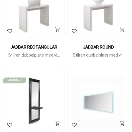
Lägg till i favoriter
Lägg till i favoriter
JADBAR RECTANGULAR
JADBAR ROUND
Stilren dubbelplats med vit
Stilren dubbelplats med vit
eller svart "gloss finish",
eller svart "gloss finish",
från italienska Gamma
från italienska Gamma
Bross.
Bross.
KAMPANJ
Lägg till i favoriter
Lägg till i favoriter