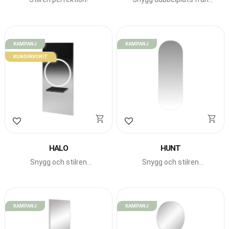
Beauty Star med LED-
belysning.
KAMPANJ
KAMPANJ
KUNDFAVORIT
Lägg till i favoriter
Lägg till i favoriter
HALO
HUNT
Snygg och stilren
Snygg och stilren
arbetsplats med LED-
guldspegel från Beauty
belysning från italienska
Star.
Gamma Bross.
KAMPANJ
KAMPANJ