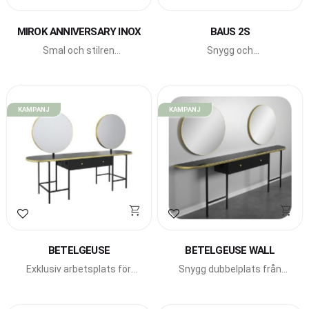
Lägg till i favoriter
Lägg till i favoriter
MIROK ANNIVERSARY INOX
BAUS 2S
Smal och stilren
Snygg och
arbetsplats från Gamma
smart dubbelplats med
Bross.
rund spegel från Pahi
Barcelona.
KAMPANJ
KAMPANJ
Lägg till i favoriter
Lägg till i favoriter
BETELGEUSE
BETELGEUSE WALL
Exklusiv arbetsplats för
Snygg dubbelplats från
fyra från Italienska Gamma
Italienska Gamma Bross.
Bross