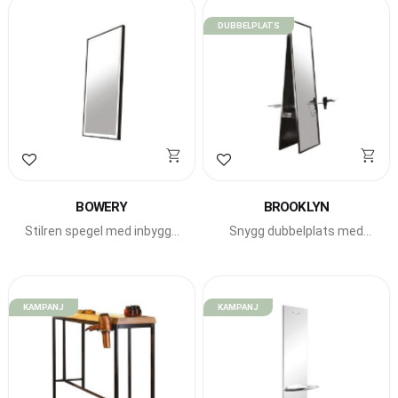
DUBBELPLATS
Lägg till i favoriter
Lägg till i favoriter
BOWERY
BROOKLYN
Stilren spegel med inbyggd
Snygg dubbelplats med
LED-belysning.
höga speglar och
integrerade fönhållare.
KAMPANJ
KAMPANJ