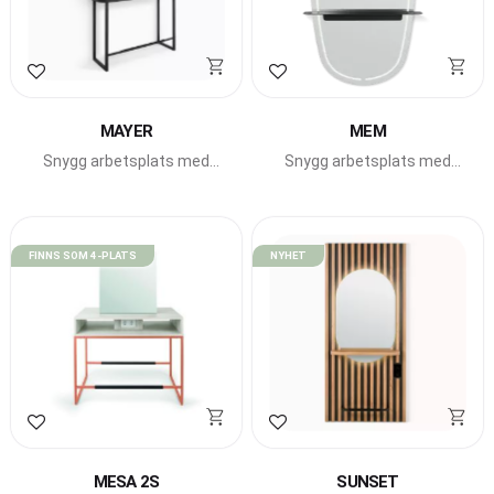
Lägg till i favoriter
Lägg till i favoriter
MAYER
MEM
Snygg arbetsplats med
Snygg arbetsplats med
konsolbord och spegel från
runda former från Pahi
Pahi Barcelona.
Barcelona.
FINNS SOM 4-PLATS
NYHET
Lägg till i favoriter
Lägg till i favoriter
MESA 2S
SUNSET