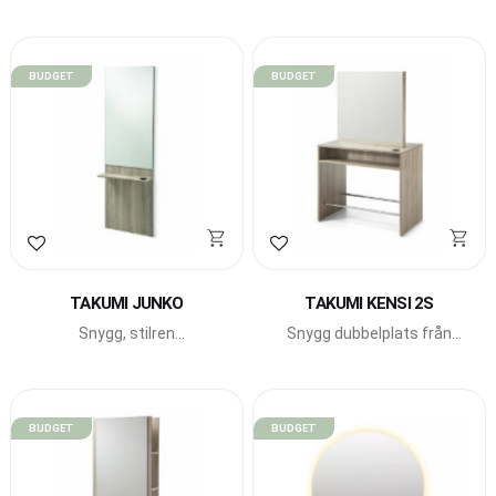
LED-belysning från
italienska Beauty Star.
BUDGET
BUDGET
Lägg till i favoriter
Lägg till i favoriter
TAKUMI JUNKO
TAKUMI KENSI 2S
Snygg, stilren
Snygg dubbelplats från
väggarbetsplats från
Takumi.
Takumi.
BUDGET
BUDGET