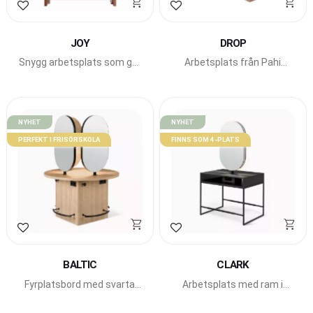
Lägg till i favoriter
Lägg till i favoriter
JOY
DROP
Snygg arbetsplats som går
Arbetsplats från Pahi
att få med LED-belysning
Barcelona, rund spegel.
från Pahi Barcelona.
NYHET
NYHET
PERFEKT I FRISÖRSKOLA
FINNS SOM 4-PLATS
Lägg till i favoriter
Lägg till i favoriter
BALTIC
CLARK
Fyrplatsbord med svarta
Arbetsplats med ram i
fotstöd i metall från Pahi
svart metall från Pahi
Barcelona.
Barcelona.