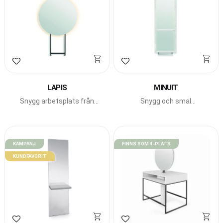
Lägg till i favoriter
Lägg till i favoriter
LAPIS
MINUIT
Snygg arbetsplats från
Snygg och smal
Pahi Barcelona med rund
arbetsplats från Pahi
spegel, belysning och
Barcelona.
integrerat fotstöd.
KAMPANJ
FINNS SOM 4-PLATS
KUNDFAVORIT