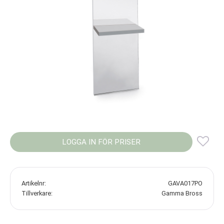
LOGGA IN FÖR PRISER
Lägg
Artikelnr
GAVA017PO
Tillverkare
Gamma Bross