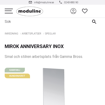
mail
phone
info@moduline.se
0243-880 90
account_circle
Meny
FAVORITER
INREDNING
ARBETSPLATSER
SPEGLAR
MIROK ANNIVERSARY INOX
Smal och stilren arbetsplats från Gamma Bross.
KAMPANJ
KUNDFAVORIT