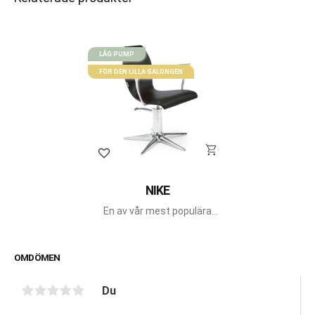
LÅG PUMP
FÖR DEN LILLA SALONGEN
Lägg till i favoriter
NIKE
En av vår mest populära
frisörstolar från
Gamma Bross.
OMDÖMEN
Du