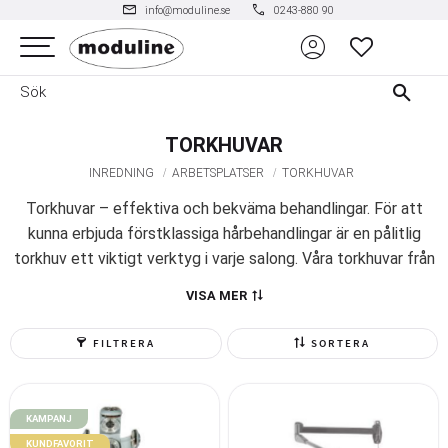
mail
phone
info@moduline.se
0243-880 90
account_circle
Meny
FAVORITER
TORKHUVAR
INREDNING
ARBETSPLATSER
TORKHUVAR
Torkhuvar – effektiva och bekväma behandlingar. För att
kunna erbjuda förstklassiga hårbehandlingar är en pålitlig
torkhuv ett viktigt verktyg i varje salong. Våra torkhuvar från
Gamma Bross, Pahi Barcelona, Olymp, Takumi och Beauty
VISA MER
Star är utvecklade för att leverera jämn och effektiv
torkning, vilket ger kunden en bekväm upplevelse och dig
FILTRERA
SORTERA
som frisör ett pålitligt arbetsredskap.
KAMPANJ
KUNDFAVORIT