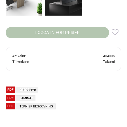
LOGGA IN FÖR PRISER
Lägg
Artikelnr
404006
Tillverkare
Takumi
BROSCHYR
LAMINAT
TEKNISK BESKRIVNING