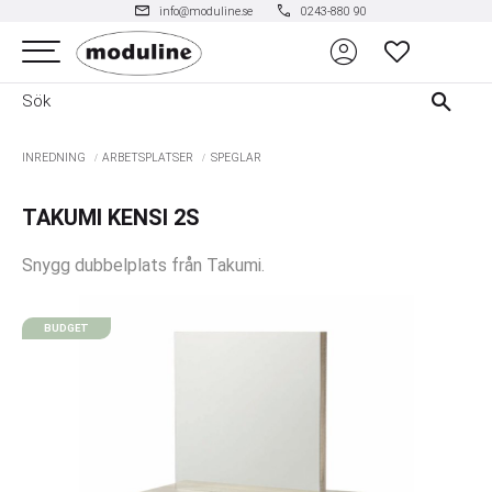
mail
phone
info@moduline.se
0243-880 90
account_circle
Meny
FAVORITER
INREDNING
ARBETSPLATSER
SPEGLAR
TAKUMI KENSI 2S
Snygg dubbelplats från Takumi.
BUDGET