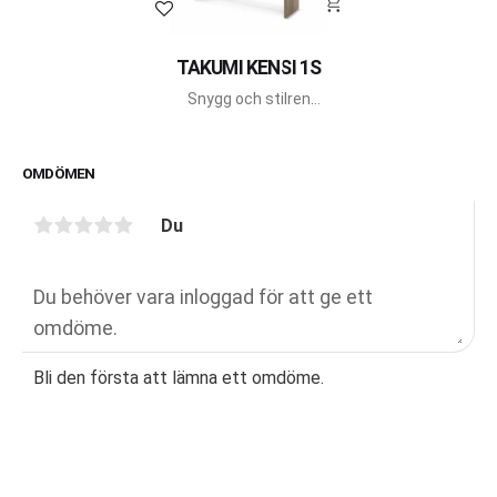
Lägg till i favoriter
TAKUMI KENSI 1S
Snygg och stilren
arbetsplats med integrerat
fotstöd från Takumi.
OMDÖMEN
Du
Bli den första att lämna ett omdöme.