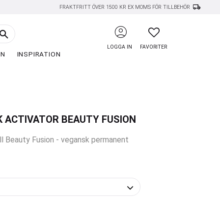
local_shipping
FRAKTFRITT ÖVER 1500 KR EX MOMS FÖR TILLBEHÖR
account_circle
FAVORITER
LOGGA IN
FAVORITER
EN
INSPIRATION
K ACTIVATOR BEAUTY FUSION
ill Beauty Fusion - vegansk permanent