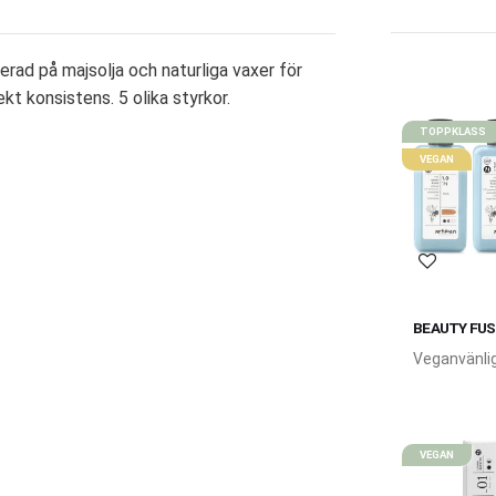
serad på majsolja och naturliga vaxer för
kt konsistens. 5 olika styrkor.
TOPPKLASS
VEGAN
Lägg till 
BEAUTY FUS
Veganvänli
salongsfärg
Artègo.
VEGAN