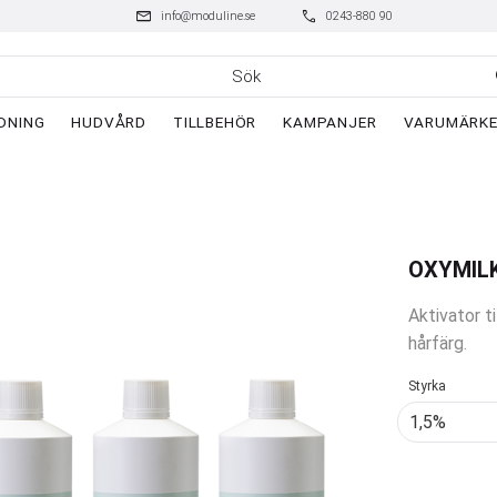
mail
phone
info@moduline.se
0243-880 90
DNING
HUDVÅRD
TILLBEHÖR
KAMPANJER
VARUMÄRK
OXYMIL
Aktivator t
hårfärg.
Styrka