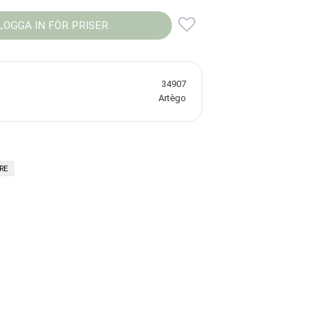
LOGGA IN FÖR PRISER
Lägg till i favoriter
34907
Artègo
RE