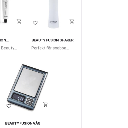
i favoriter
Lägg till i favoriter
ION
BEAUTY FUSION SHAKER
 Beauty
Perfekt för snabba
gansk
nyanseringar med
hårfärg.
Beauty Fusion Gloss.
Lägg till i favoriter
BEAUTY FUSION VÅG