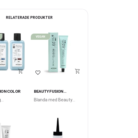
RELATERADE PRODUKTER
VEGAN
i favoriter
Lägg till i favoriter
ION COLOR
BEAUTY FUSION
BOOSTER 2
g
Blanda med Beauty
 från
Fusion - vegansk
permanent hårfärg.