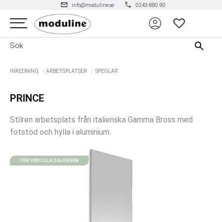
mail
phone
info@moduline.se
0243-880 90
account_circle
Meny
FAVORITER
INREDNING
ARBETSPLATSER
SPEGLAR
PRINCE
Stilren arbetsplats från italienska Gamma Bross med
fotstöd och hylla i aluminium.
FÖR DEN LILLA SALONGEN