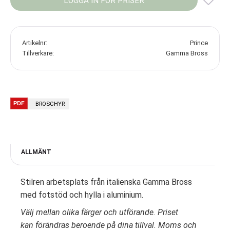
LOGGA IN FÖR PRISER
Lägg
Artikelnr
Prince
Tillverkare
Gamma Bross
BROSCHYR
ALLMÄNT
Stilren arbetsplats från italienska Gamma Bross
med fotstöd och hylla i aluminium.
Välj mellan olika färger och utförande. Priset
kan förändras beroende på dina tillval. Moms och