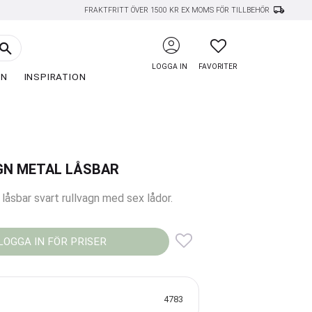
local_shipping
FRAKTFRITT ÖVER 1500 KR EX MOMS FÖR TILLBEHÖR
account_circle
FAVORITER
LOGGA IN
FAVORITER
EN
INSPIRATION
GN METAL LÅSBAR
 låsbar svart rullvagn med sex lådor.
LOGGA IN FÖR PRISER
Lägg till i favoriter
4783