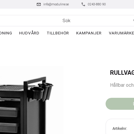
mail
phone
info@moduline.se
0243-880 90
DNING
HUDVÅRD
TILLBEHÖR
KAMPANJER
VARUMÄRK
RULLVA
Hållbar och
Artikelnr