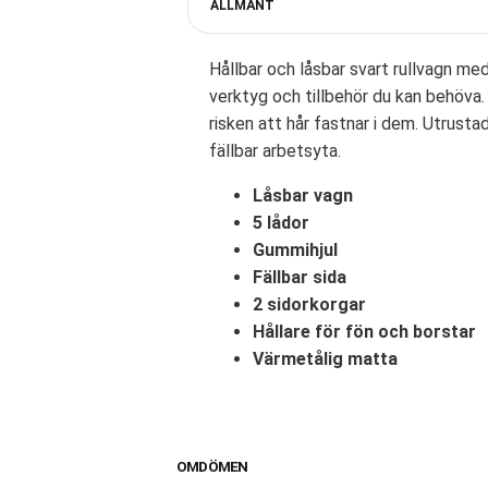
ALLMÄNT
Hållbar och låsbar svart rullvagn med
verktyg och tillbehör du kan behöva
risken att hår fastnar i dem. Utrust
fällbar arbetsyta.
Låsbar vagn
5 lådor
Gummihjul
Fällbar sida
2 sidorkorgar
Hållare för fön och borstar
Värmetålig matta
OMDÖMEN