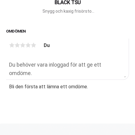
BLACK TSU
Snygg och kaxig frisörstol
med design av F.A Porsche
för Gamma Bross.
OMDÖMEN
Du
Bli den första att lämna ett omdöme.