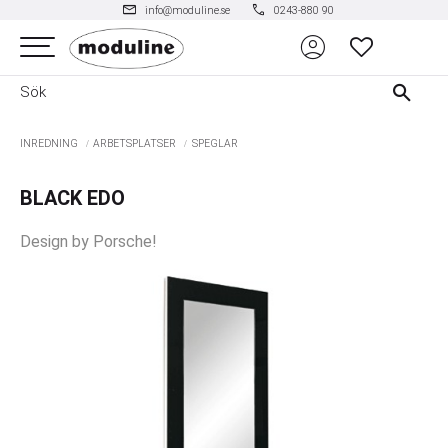
mail
phone
info@moduline.se
0243-880 90
account_circle
Meny
FAVORITER
INREDNING
ARBETSPLATSER
SPEGLAR
BLACK EDO
Design by Porsche!