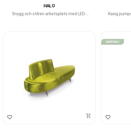
HALO
Snygg och stilren arbetsplats med LED-
Kaxig pumps
belysning från italienska Gamma Bross.
KAMPANJ
Lägg till i favoriter
Lägg till i f