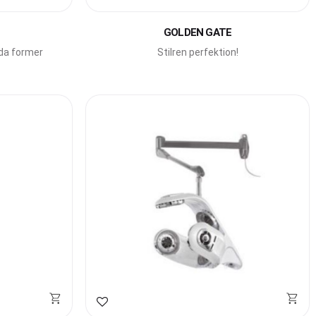
Lägg till i favoriter
GOLDEN GATE
nda former
Stilren perfektion!
Lägg till i favoriter