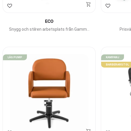
Lägg till i favoriter
Lägg till i f
ECO
Snygg och stilren arbetsplats från Gamma
Prisv
Bross.
LÅG PUMP
KAMPANJ
BARBERARSTOL