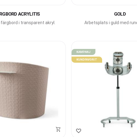
avoriter
Lägg till i favoriter
RGBORD ACRYLITIS
GOLD
 färgbord i transparent akryl.
Arbetsplats i guld med ru
KAMPANJ
KUNDFAVORIT
avoriter
Lägg till i favoriter