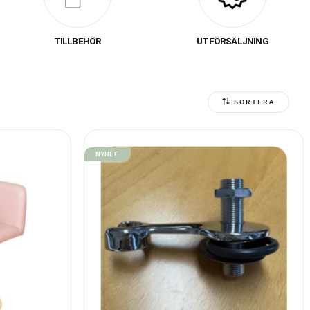
ionell och smidig
TILLBEHÖR
UTFÖRSÄLJNING
 och skissa fram din
 kan vi skapa lösningar
sörs vardag.
SORTERA
NYHET