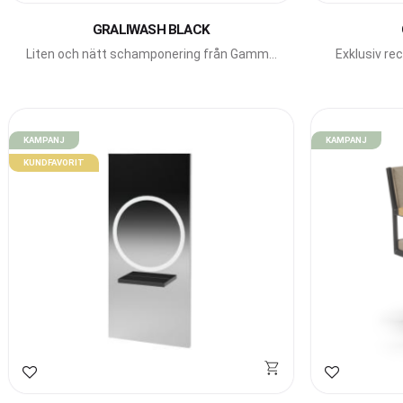
GRALIWASH BLACK
Liten och nätt schamponering från Gamma
Exklusiv re
Bross.
KAMPANJ
KAMPANJ
KUNDFAVORIT
Lägg till i favoriter
Lägg till i f