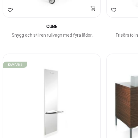
Lägg till i favoriter
Lägg till i f
CUBE
Snygg och stilren rullvagn med fyra lådor
Frisörstol
från italienska Gamma Bross.
pu
KAMPANJ