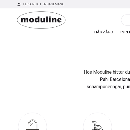
group
PERSONLIGT ENGAGEMANG
HÅRVÅRD
INRE
Hos Moduline hittar du
Pahi Barcelona
schamponeringar
,
pum
erbjud
Moduline är din pålit
produkter från några a
och god service är gem