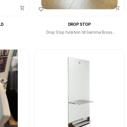
Lägg till i favoriter
LD
DROP STOP
!
Drop Stop funktion till Gamma Bross
duschkranar.