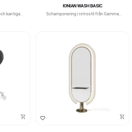
IONIAN WASH BASIC
ch kantiga
Schamponering i retrostil från Gamma
lona.
Bross.
Lägg till i favoriter