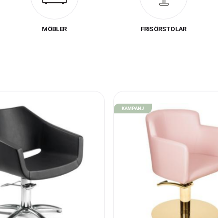
både ser bra ut och uppfyller alla praktiska behov för en profess
salongsverksamhet.
MÖBLER
FRISÖRSTOLAR
Vi hjälper dig att skapa din drömsalong!
iment är stort, och vi hjälper dig självklart med att planera, rita
rfarenhet och gedigen kunskap inom både inredning och ergonomi
 en bekväm och funktionell arbetsmiljö – en viktig del i varje fri
KAMPANJ