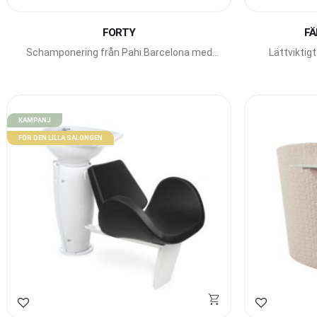
Lägg till i favoriter
Lägg till i f
FORTY
FÄ
Schamponering från Pahi Barcelona med
Lättviktigt
elektriskt benstöd, vickbart fat och inbyggd
förvaring.
KAMPANJ
FÖR DEN LILLA SALONGEN
Lägg till i favoriter
Lägg till i f