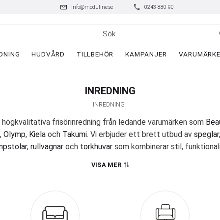
mail
phone
info@moduline.se
0243-880 90
DNING
HUDVÅRD
TILLBEHÖR
KAMPANJER
VARUMÄRK
INREDNING
INREDNING
 högkvalitativa frisörinredning från ledande varumärken som
Beau
,
Olymp
,
Kiela
och
Takumi
. Vi erbjuder ett brett utbud av
speglar
pstolar
,
rullvagnar
och
torkhuvar
som kombinerar stil, funktionali
er dig och dina kunder en bekväm, ergonomisk och effektiv arbet
VISA MER
Varför välja Moduline för frisörinredning?
liga frisörgrossist när det gäller
frisörinredning
och
tillbehör
. Vår
v världens ledande märken inom frisörinredning, tillbehör och hår
ensamma nämnare. Vi tror på kvalitet framför kvantitet och str