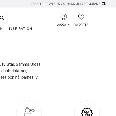
local_shipping
FRAKTFRITT ÖVER 1500 KR EX MOMS FÖR TILLBEHÖR
account_circle
FAVORITER
LOGGA IN
FAVORITER
EN
INSPIRATION
ty Star,
Gamma Bross
,
,
dubbelplatser
,
tet och hållbarhet. Vi
smiljö.
t sortiment inkluderar
vård – där hög kvalitet
ävar efter att skapa en