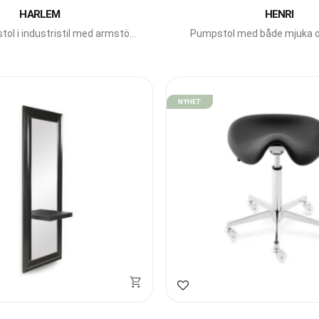
HARLEM
HENRI
tol i industristil med armstöd
Pumpstol med både mjuka o
i ek.
former från Pahi Barce
NYHET
avoriter
Lägg till i favoriter