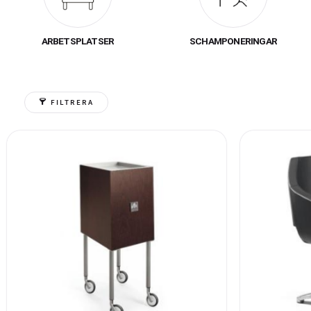
arbetsmiljö som 
ARBETSPLATSER
SCHAMPONERINGAR
Vårt inredningssort
drömsalong. Med lång e
som stödjer
FILTRERA