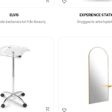
avoriter
Lägg till i favoriter
ELVIS
EXPERIENCE STAT
ande barberarstol från Beauty
Snyggaste arbetsplat
ar med fällbar rygg.