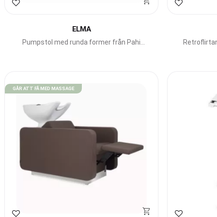
Lägg till i favoriter
Lägg till i f
ELMA
Pumpstol med runda former från Pahi
Retroflirt
Barcelona.
St
GÅR ATT FÅ MED MASSAGE