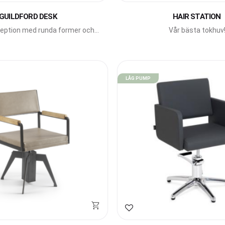
GUILDFORD DESK
HAIR STATION
ception med runda former och
Vår bästa tokhuv
snygga detaljer.
LÅG PUMP
avoriter
Lägg till i favoriter