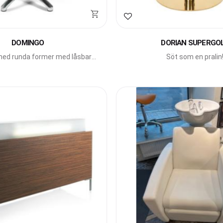
avoriter
Lägg till i favoriter
DOMINGO
DORIAN SUPERGO
 med runda former med låsbar
Söt som en pralin
mp från Beauty Star.