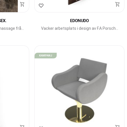
Lägg till i favoriter
EX.
EDONUDO
massage från
Vacker arbetsplats i design av F.A Porsche
för Gamma Bross.
KAMPANJ