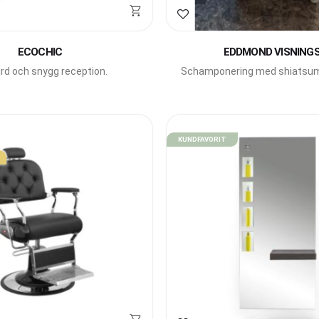
avoriter
Lägg till i favoriter
ECOCHIC
EDDMOND VISNINGS
ärd och snygg reception.
Schamponering med shiatsu
Pahi Barcelona.
KUNDFAVORIT