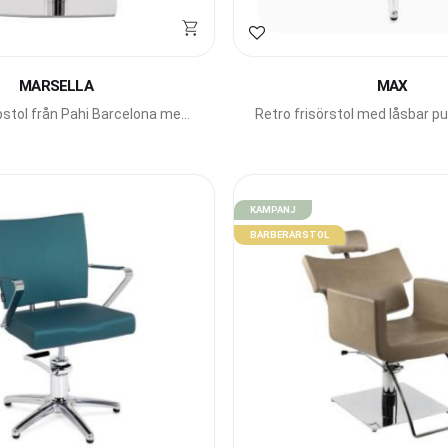
avoriter
Lägg till i favoriter
MARSELLA
MAX
tol från Pahi Barcelona med
Retro frisörstol med låsbar p
fyrkantiga former.
Barcelona.
KAMPANJ
BARBERARSTOL