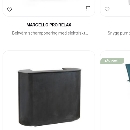
Lägg till i favoriter
Lägg till i f
MARCELLO PRO RELAX
Bekväm schamponering med elektriskt
Snygg pumps
fotstöd och vickbart fat.
LÅG PUMP