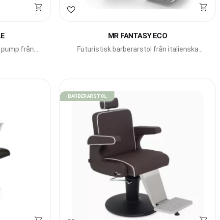
Lägg till i favoriter
LE
MR FANTASY ECO
r pump från
Futuristisk barberarstol från italienska
Gamma Bross med fällbar rygg och
nackstöd.
BARBERARSTOL