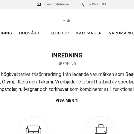
mail
phone
info@moduline.se
0243-880 90
DNING
HUDVÅRD
TILLBEHÖR
KAMPANJER
VARUMÄRK
INREDNING
INREDNING
 högkvalitativa frisörinredning från ledande varumärken som
Beau
,
Olymp
,
Kiela
och
Takumi
. Vi erbjuder ett brett utbud av
speglar
pstolar
,
rullvagnar
och
torkhuvar
som kombinerar stil, funktionali
er dig och dina kunder en bekväm, ergonomisk och effektiv arbet
VISA MER
Varför välja Moduline för frisörinredning?
liga frisörgrossist när det gäller
frisörinredning
och
tillbehör
. Vår
v världens ledande märken inom frisörinredning, tillbehör och hår
ensamma nämnare. Vi tror på kvalitet framför kvantitet och str