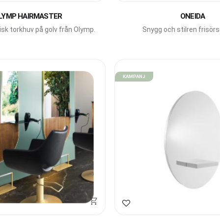
LYMP HAIRMASTER
ONEIDA
sk torkhuv på golv från Olymp.
Snygg och stilren frisörs
Gamma Bross.
KAMPANJ
avoriter
Lägg till i favoriter