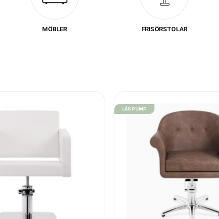
både ser bra ut och uppfyller alla praktiska behov för en profess
salongsverksamhet.
MÖBLER
FRISÖRSTOLAR
Vi hjälper dig att skapa din drömsalong!
iment är stort, och vi hjälper dig självklart med att planera, rita
rfarenhet och gedigen kunskap inom både inredning och ergonomi
 en bekväm och funktionell arbetsmiljö – en viktig del i varje fri
LÅG PUMP