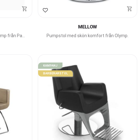
Lägg till i favoriter
MELLOW
ump från Pahi
Pumpstol med skön komfort från Olymp.
KAMPANJ
BARBERARSTOL