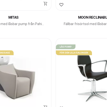
avoriter
Lägg till i favoriter
MITAS
MOON RECLINAB
l med låsbar pump från Pahi
Fällbar frisörtsol med låsba
Barcelona.
Beauty Star.
LÅG PUMP
 MASSAGE
FÖR DEN LILLA SALONGEN