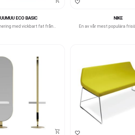
avoriter
Lägg till i favoriter
UUMUU ECO BASIC
NIKE
ring med vickbart fat från
En av vår mest populära frisö
Gamma Bross.
Gamma Bross.