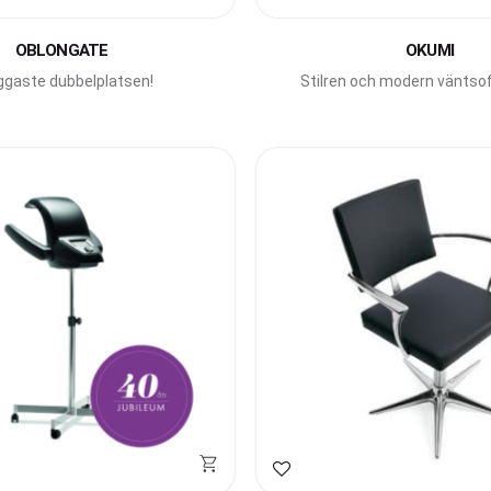
avoriter
Lägg till i favoriter
OBLONGATE
OKUMI
gaste dubbelplatsen!
Stilren och modern väntsof
personer från Gamma 
avoriter
Lägg till i favoriter