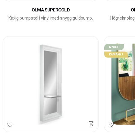
OLMA SUPERGOLD
O
Kaxig pumpstol i vinyl med snygg guldpump.
Högteknologi
NYHET
KAMPANJ
Lägg till i favoriter
Lägg till i f