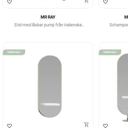
Lägg till i favoriter
Lägg till i f
MR RAY
M
Stol med låsbar pump från italienska
Schampone
Gamma Bross.
KAMPANJ
KAMPANJ