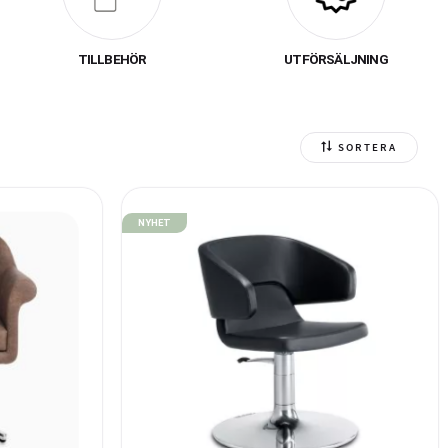
ionell och smidig
TILLBEHÖR
UTFÖRSÄLJNING
 och skissa fram din
 kan vi skapa lösningar
sörs vardag.
SORTERA
NYHET