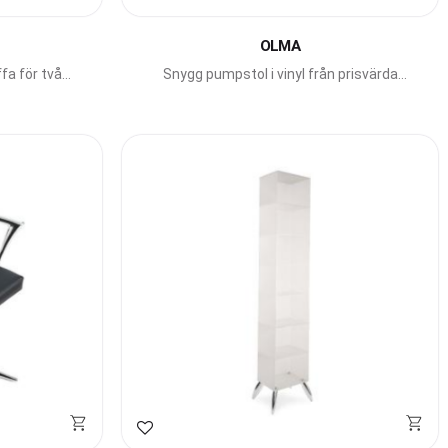
Lägg till i favoriter
OLMA
fa för två
Snygg pumpstol i vinyl från prisvärda
Bross.
Gamma Bross.
Lägg till i favoriter