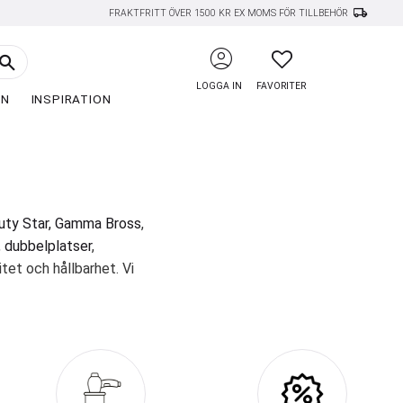
local_shipping
FRAKTFRITT ÖVER 1500 KR EX MOMS FÖR TILLBEHÖR
account_circle
FAVORITER
LOGGA IN
FAVORITER
EN
INSPIRATION
ty Star,
Gamma Bross
,
,
dubbelplatser
,
tet och hållbarhet. Vi
smiljö.
t sortiment inkluderar
vård – där hög kvalitet
ävar efter att skapa en