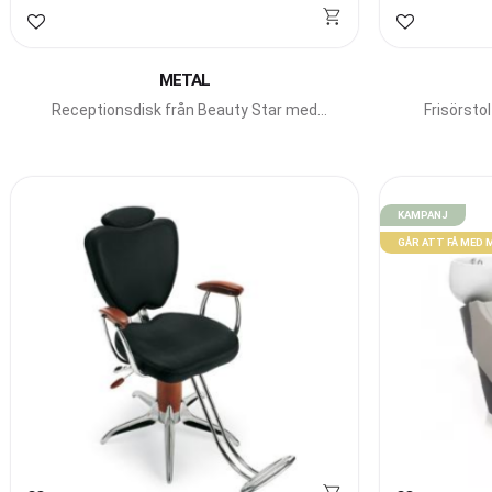
Lägg till i favoriter
Lägg till i f
METAL
Receptionsdisk från Beauty Star med
Frisörsto
rundade hörn och toppskiva i glas
KAMPANJ
GÅR ATT FÅ MED