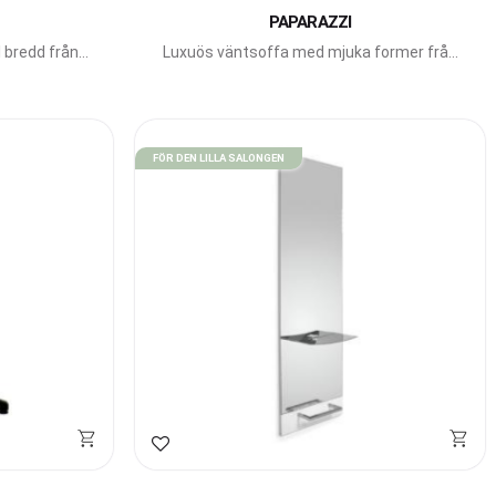
PAPARAZZI
 bredd från
Luxuös väntsoffa med mjuka former från
oss.
italienska Gamma Bross.
FÖR DEN LILLA SALONGEN
Lägg till i favoriter