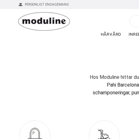
group
PERSONLIGT ENGAGEMANG
HÅRVÅRD
INRE
Hos Moduline hittar du
Pahi Barcelona
schamponeringar
,
pum
erbjud
Moduline är din pålit
produkter från några a
och god service är gem