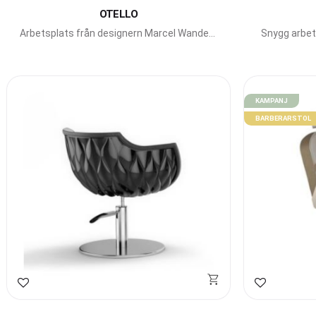
OTELLO
Arbetsplats från designern Marcel Wanders
Snygg arbet
för Gamma Bross.
KAMPANJ
BARBERARSTOL
Lägg till i favoriter
Lägg till i f