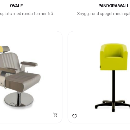
OVALE
PANDORA WALL
splats med runda former från
Snygg, rund spegel med rejäl
Beauty Star.
italienska Gamma Br
avoriter
Lägg till i favoriter